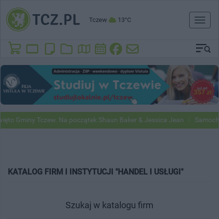
Tczew
13°C
Toggl
naviga
to Gminy Tczew. Na początek Shaun Baker & Jessica Jean
Samochody 
KATALOG FIRM I INSTYTUCJI "HANDEL I USŁUGI"
Szukaj w katalogu firm