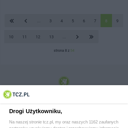
...
3
4
5
6
7
8
9
10
11
12
13
...
strona 8 z
54
© 2001-2026 Tczew - TCZ.PL Sp. z o.o. Internetowy Serwis Informacyjny Miasta
Tczewa
Drogi Użytkowniku,
Na naszej stronie tcz.pl, my oraz naszych 1162 zaufanych