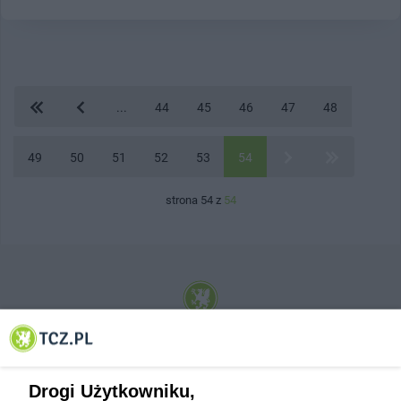
...
44
45
46
47
48
49
50
51
52
53
54
strona 54 z
54
© 2001-2026 Tczew - TCZ.PL Sp. z o.o. Internetowy Serwis Informacyjny Miasta
Tczewa
Drogi Użytkowniku,