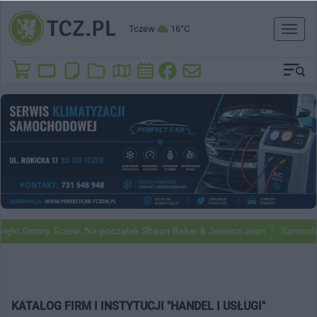
Tczew
16°C
Toggl
naviga
ęto Gminy Tczew. Na początek Shaun Baker & Jessica Jean
Samochody
KATALOG FIRM I INSTYTUCJI "HANDEL I USŁUGI"