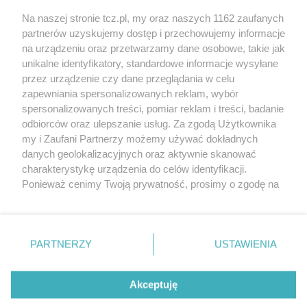
Na naszej stronie tcz.pl, my oraz naszych 1162 zaufanych
partnerów uzyskujemy dostęp i przechowujemy informacje
na urządzeniu oraz przetwarzamy dane osobowe, takie jak
unikalne identyfikatory, standardowe informacje wysyłane
przez urządzenie czy dane przeglądania w celu
zapewniania spersonalizowanych reklam, wybór
O FIRMIE
POLITYKA PRYWATNOŚCI
HOSTING
spersonalizowanych treści, pomiar reklam i treści, badanie
REKLAMA
WSPÓŁPRACA
RSS
FACEBOOK
KONTAKT
odbiorców oraz ulepszanie usług. Za zgodą Użytkownika
my i Zaufani Partnerzy możemy używać dokładnych
Nasze serwisy
danych geolokalizacyjnych oraz aktywnie skanować
charakterystykę urządzenia do celów identyfikacji.
Aktualności
Muzyka i kultura
Ponieważ cenimy Twoją prywatność, prosimy o zgodę na
Tcz24
Archiwum wydarzeń
korzystanie z tych technologii poprzez kliknięcie
Kronika Policyjna
Telewizja Internetowa
„Akceptuję”. Zgoda jest dobrowolna i zawsze możesz ją
Kalendarz imprez
Sport
zmienić/wycofać klikając przycisk ustawień prywatności
Salony urody i masażu
Żłobki i przedszkola
PARTNERZY
USTAWIENIA
Historia miasta
Zdjęcia miasta
znajdujący się w lewym dolnym rogu strony
. Niektóre
Władze miasta
Zabytki
rodzaje przetwarzania danych nie wymagają zgody
użytkownika, ale masz prawo sprzeciwić się takiemu
Akceptuję
przetwarzaniu. Preferencje będą miały zastosowania tylko
na tej witrynie.