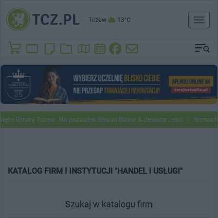
Tczew
13°C
Toggl
naviga
to Gminy Tczew. Na początek Shaun Baker & Jessica Jean
Samochody 
KATALOG FIRM I INSTYTUCJI "HANDEL I USŁUGI"
Szukaj w katalogu firm