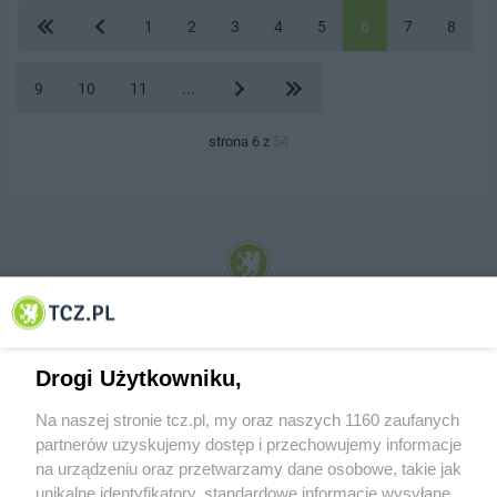
1
2
3
4
5
6
7
8
9
10
11
...
strona 6 z
54
© 2001-2026 Tczew - TCZ.PL Sp. z o.o. Internetowy Serwis Informacyjny Miasta
Tczewa
Drogi Użytkowniku,
Na naszej stronie tcz.pl, my oraz naszych 1160 zaufanych
partnerów uzyskujemy dostęp i przechowujemy informacje
na urządzeniu oraz przetwarzamy dane osobowe, takie jak
unikalne identyfikatory, standardowe informacje wysyłane