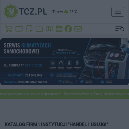
Tczew
28°C
Toggl
naviga
w pozostaje w swoich granicach. Rozporządzenie Rady Ministrów opubl
KATALOG FIRM I INSTYTUCJI "HANDEL I USŁUGI"