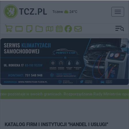
Tczew
24°C
Toggl
naviga
w pozostaje w swoich granicach. Rozporządzenie Rady Ministrów opubl
KATALOG FIRM I INSTYTUCJI "HANDEL I USŁUGI"