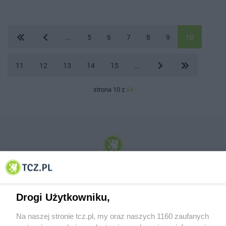
...
5
6
7
8
9
10
11
12
13
14
15
...
strona 10 z
54
© 2001-2026 Tczew - TCZ.PL Sp. z o.o. Internetowy Serwis Informacyjny Miasta
Tczewa
Drogi Użytkowniku,
Na naszej stronie tcz.pl, my oraz naszych 1160 zaufanych