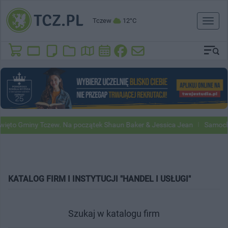
Tczew
12°C
Toggl
naviga
to Gminy Tczew. Na początek Shaun Baker & Jessica Jean
Samochody
KATALOG FIRM I INSTYTUCJI "HANDEL I USŁUGI"
Szukaj w katalogu firm