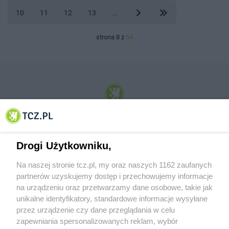
10
11
12
13
...
strona 8 z
54
© 2001-2026 Tczew - TCZ.PL Sp. z o.o. Internetowy Serwis Informacyjny Miasta
Tczewa
Drogi Użytkowniku,
Na naszej stronie tcz.pl, my oraz naszych 1162 zaufanych
partnerów uzyskujemy dostęp i przechowujemy informacje
na urządzeniu oraz przetwarzamy dane osobowe, takie jak
unikalne identyfikatory, standardowe informacje wysyłane
przez urządzenie czy dane przeglądania w celu
zapewniania spersonalizowanych reklam, wybór
O FIRMIE
POLITYKA PRYWATNOŚCI
HOSTING