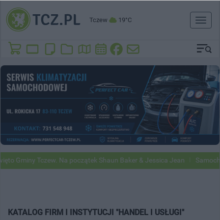
Tczew
19°C
Toggl
naviga
to Gminy Tczew. Na początek Shaun Baker & Jessica Jean
Samochody 
KATALOG FIRM I INSTYTUCJI "HANDEL I USŁUGI"