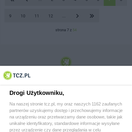
9
10
11
12
...
strona 7 z
54
© 2001-2026 Tczew - TCZ.PL Sp. z o.o. Internetowy Serwis Informacyjny Miasta
Tczewa
Drogi Użytkowniku,
Na naszej stronie tcz.pl, my oraz naszych 1162 zaufanych
partnerów uzyskujemy dostęp i przechowujemy informacje
na urządzeniu oraz przetwarzamy dane osobowe, takie jak
unikalne identyfikatory, standardowe informacje wysyłane
przez urządzenie czy dane przeglądania w celu