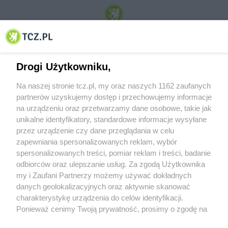
© 2001-2026 Tczew - TCZ.PL Sp. z o.o. Internetowy Serwis Informacyjny Miasta
Tczewa
Drogi Użytkowniku,
Na naszej stronie tcz.pl, my oraz naszych 1162 zaufanych
partnerów uzyskujemy dostęp i przechowujemy informacje
na urządzeniu oraz przetwarzamy dane osobowe, takie jak
unikalne identyfikatory, standardowe informacje wysyłane
przez urządzenie czy dane przeglądania w celu
zapewniania spersonalizowanych reklam, wybór
O FIRMIE
POLITYKA PRYWATNOŚCI
HOSTING
spersonalizowanych treści, pomiar reklam i treści, badanie
REKLAMA
WSPÓŁPRACA
RSS
FACEBOOK
KONTAKT
odbiorców oraz ulepszanie usług. Za zgodą Użytkownika
my i Zaufani Partnerzy możemy używać dokładnych
Nasze serwisy
danych geolokalizacyjnych oraz aktywnie skanować
charakterystykę urządzenia do celów identyfikacji.
Aktualności
Muzyka i kultura
Ponieważ cenimy Twoją prywatność, prosimy o zgodę na
Tcz24
Archiwum wydarzeń
korzystanie z tych technologii poprzez kliknięcie
Kronika Policyjna
Telewizja Internetowa