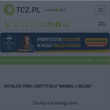
Tczew
20°C
Toggl
naviga
ęto Gminy Tczew. Na początek Shaun Baker & Jessica Jean
Samochod
KATALOG FIRM I INSTYTUCJI "HANDEL I USŁUGI"
Szukaj w katalogu firm