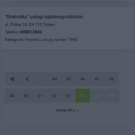
"Stokrotka" uslugi ogolnoogrodnicze
ul. Polna 18, 83-110 Tczew
Telefon:
608612842
Kategoria:
Handel i usługi
, numer: 1992
...
44
45
46
47
48
49
50
51
52
53
54
strona 54 z
54