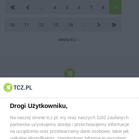
...
4
5
6
7
8
9
10
11
12
13
14
...
strona 9 z
54
© 2001-2026 Tczew - TCZ.PL Sp. z o.o. Internetowy Serwis Informacyjny Miasta
Tczewa
Drogi Użytkowniku,
Na naszej stronie tcz.pl, my oraz naszych 1162 zaufanych
partnerów uzyskujemy dostęp i przechowujemy informacje
na urządzeniu oraz przetwarzamy dane osobowe, takie jak
unikalne identyfikatory, standardowe informacje wysyłane