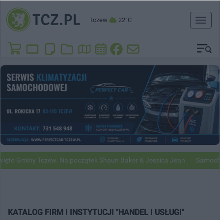
Tczew
22°C
Toggl
naviga
to Gminy Tczew. Na początek Shaun Baker & Jessica Jean
Samochody 
KATALOG FIRM I INSTYTUCJI "HANDEL I USŁUGI"