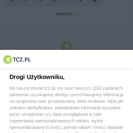
strona 8 z
54
© 2001-2026 Tczew - TCZ.PL Sp. z o.o. Internetowy Serwis Informacyjny Miasta
Tczewa
Drogi Użytkowniku,
Na naszej stronie tcz.pl, my oraz naszych 1162 zaufanych
partnerów uzyskujemy dostęp i przechowujemy informacje
na urządzeniu oraz przetwarzamy dane osobowe, takie jak
unikalne identyfikatory, standardowe informacje wysyłane
przez urządzenie czy dane przeglądania w celu
zapewniania spersonalizowanych reklam, wybór
O FIRMIE
POLITYKA PRYWATNOŚCI
HOSTING
spersonalizowanych treści, pomiar reklam i treści, badanie
REKLAMA
WSPÓŁPRACA
RSS
FACEBOOK
KONTAKT