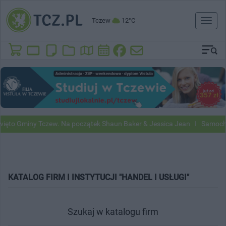
Tczew
12°C
Toggl
naviga
to Gminy Tczew. Na początek Shaun Baker & Jessica Jean
Samochody 
KATALOG FIRM I INSTYTUCJI "HANDEL I USŁUGI"
Szukaj w katalogu firm