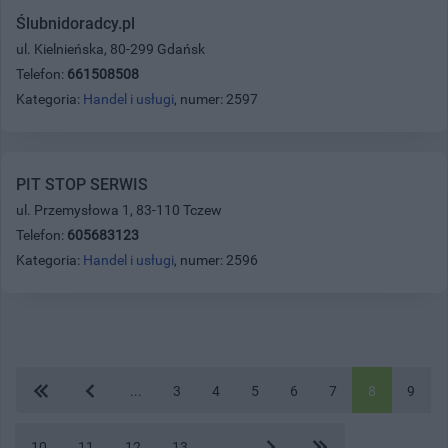
Ślubnidoradcy.pl
ul. Kielnieńska, 80-299 Gdańsk
Telefon:
661508508
Kategoria:
Handel i usługi
, numer: 2597
PIT STOP SERWIS
ul. Przemysłowa 1, 83-110 Tczew
Telefon:
605683123
Kategoria:
Handel i usługi
, numer: 2596
...
3
4
5
6
7
8
9
10
11
12
13
...