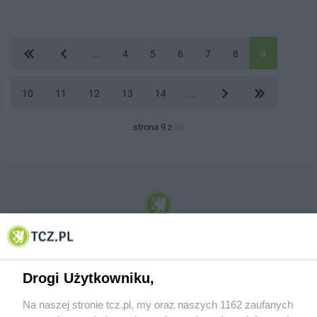
...
4
5
6
7
8
9
10
11
12
13
14
...
strona 9 z
54
© 2001-2026 Tczew - TCZ.PL Sp. z o.o. Internetowy Serwis Informacyjny Miasta
Tczewa
Drogi Użytkowniku,
Na naszej stronie tcz.pl, my oraz naszych 1162 zaufanych