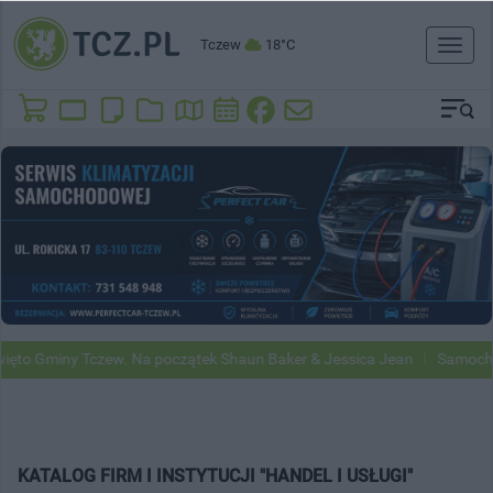
Tczew
18°C
Toggl
naviga
to Gminy Tczew. Na początek Shaun Baker & Jessica Jean
Samochody 
KATALOG FIRM I INSTYTUCJI "HANDEL I USŁUGI"