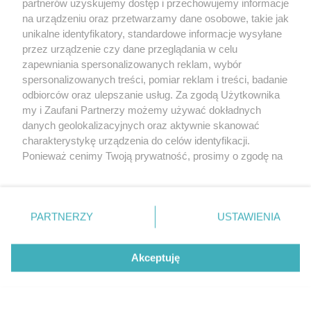
partnerów uzyskujemy dostęp i przechowujemy informacje
na urządzeniu oraz przetwarzamy dane osobowe, takie jak
unikalne identyfikatory, standardowe informacje wysyłane
przez urządzenie czy dane przeglądania w celu
zapewniania spersonalizowanych reklam, wybór
O FIRMIE
POLITYKA PRYWATNOŚCI
HOSTING
spersonalizowanych treści, pomiar reklam i treści, badanie
REKLAMA
WSPÓŁPRACA
RSS
FACEBOOK
KONTAKT
odbiorców oraz ulepszanie usług. Za zgodą Użytkownika
my i Zaufani Partnerzy możemy używać dokładnych
Nasze serwisy
danych geolokalizacyjnych oraz aktywnie skanować
charakterystykę urządzenia do celów identyfikacji.
Aktualności
Muzyka i kultura
Ponieważ cenimy Twoją prywatność, prosimy o zgodę na
Tcz24
Archiwum wydarzeń
korzystanie z tych technologii poprzez kliknięcie
Kronika Policyjna
Telewizja Internetowa
„Akceptuję”. Zgoda jest dobrowolna i zawsze możesz ją
Kalendarz imprez
Sport
zmienić/wycofać klikając przycisk ustawień prywatności
Salony urody i masażu
Żłobki i przedszkola
PARTNERZY
USTAWIENIA
Historia miasta
Zdjęcia miasta
znajdujący się w lewym dolnym rogu strony
. Niektóre
Władze miasta
Zabytki
rodzaje przetwarzania danych nie wymagają zgody
użytkownika, ale masz prawo sprzeciwić się takiemu
Akceptuję
przetwarzaniu. Preferencje będą miały zastosowania tylko
na tej witrynie.
Zainstaluj aplikację Tcz.pl w Google Play:
Android
Zapoznaj się z poniższymi informacjami, abyś mógł