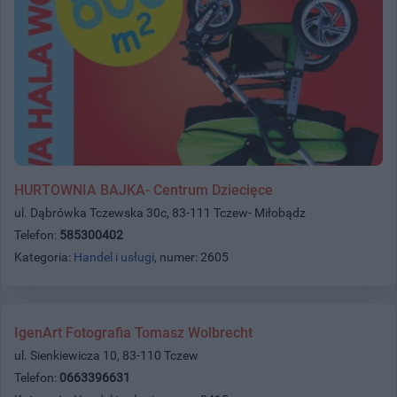
HURTOWNIA BAJKA- Centrum Dziecięce
ul. Dąbrówka Tczewska 30c, 83-111 Tczew- Miłobądz
Telefon:
585300402
Kategoria:
Handel i usługi
, numer: 2605
IgenArt Fotografia Tomasz Wolbrecht
ul. Sienkiewicza 10, 83-110 Tczew
Telefon:
0663396631