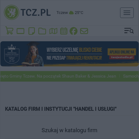
Tczew
25°C
Toggl
naviga
y Tczew. Na początek Shaun Baker & Jessica Jean
Samochody Google 
KATALOG FIRM I INSTYTUCJI "HANDEL I USŁUGI"
Szukaj w katalogu firm