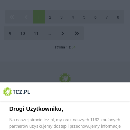
1
2
3
4
5
6
7
8
9
10
11
...
strona 1 z
54
© 2001-2026 Tczew - TCZ.PL Sp. z o.o. Internetowy Serwis Informacyjny Miasta
Tczewa
Drogi Użytkowniku,
Na naszej stronie tcz.pl, my oraz naszych 1162 zaufanych
partnerów uzyskujemy dostęp i przechowujemy informacje