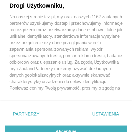
Drogi Użytkowniku,
Na naszej stronie tcz.pl, my oraz naszych 1162 zaufanych
partnerów uzyskujemy dostęp i przechowujemy informacje
na urządzeniu oraz przetwarzamy dane osobowe, takie jak
unikalne identyfikatory, standardowe informacje wysyłane
przez urządzenie czy dane przeglądania w celu
zapewniania spersonalizowanych reklam, wybór
O FIRMIE
POLITYKA PRYWATNOŚCI
HOSTING
spersonalizowanych treści, pomiar reklam i treści, badanie
REKLAMA
WSPÓŁPRACA
RSS
FACEBOOK
KONTAKT
odbiorców oraz ulepszanie usług. Za zgodą Użytkownika
my i Zaufani Partnerzy możemy używać dokładnych
Nasze serwisy
danych geolokalizacyjnych oraz aktywnie skanować
charakterystykę urządzenia do celów identyfikacji.
Aktualności
Muzyka i kultura
Ponieważ cenimy Twoją prywatność, prosimy o zgodę na
Tcz24
Archiwum wydarzeń
korzystanie z tych technologii poprzez kliknięcie
Kronika Policyjna
Telewizja Internetowa
„Akceptuję”. Zgoda jest dobrowolna i zawsze możesz ją
Kalendarz imprez
Sport
zmienić/wycofać klikając przycisk ustawień prywatności
Salony urody i masażu
Żłobki i przedszkola
PARTNERZY
USTAWIENIA
Historia miasta
Zdjęcia miasta
znajdujący się w lewym dolnym rogu strony
. Niektóre
Władze miasta
Zabytki
rodzaje przetwarzania danych nie wymagają zgody
użytkownika, ale masz prawo sprzeciwić się takiemu
Akceptuję