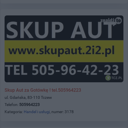
Skup Aut za Gotówkę ! tel.505964223
ul. Gdańska, 83-110 Tczew
Telefon:
505964223
Kategoria:
Handel i usługi
, numer: 3178