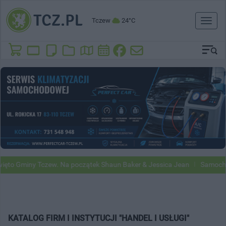
Tczew
24°C
Toggl
naviga
iny Tczew. Na początek Shaun Baker & Jessica Jean
Samochody Goog
KATALOG FIRM I INSTYTUCJI "HANDEL I USŁUGI"