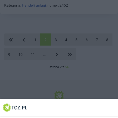
Kategoria:
Handel i usługi
, numer: 2452
1
2
3
4
5
6
7
8
9
10
11
...
strona 2 z
54
© 2001-2026 Tczew - TCZ.PL Sp. z o.o. Internetowy Serwis Informacyjny Miasta
Tczewa