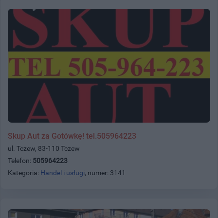
Skup Aut za Gotówkę! tel.505964223
ul. Tczew, 83-110 Tczew
Telefon:
505964223
Kategoria:
Handel i usługi
, numer: 3141