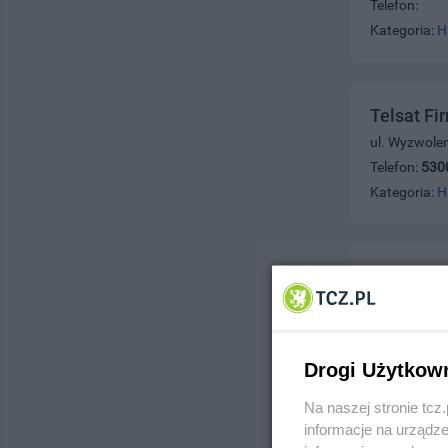
Telefon:
Kategoria:
H
Telsat F
ul. Wyzwolen
Telefon:
530
Kategoria:
H
Telkab Z
ul. Jagiello
Telefon:
530
Kategoria:
H
Drogi Użytkow
Na naszej stronie tc
informacje na urządze