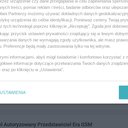
przez urządzenie czy dane przeglądania w celu zapewniania sperson
ych treści, pomiar reklam i treści, badanie odbiorców oraz ulepszan
fani Partnerzy możemy używać dokładnych danych geolokalizacyjn
tykę urządzenia do celów identyfikacji. Ponieważ cenimy Twoją pry
z tych technologii poprzez kliknięcie „Akceptuję”. Zgoda jest dobro
VoIP
ikając przycisk ustawień prywatności znajdujący się w lewym dolny
a, 83-110 Tczew
etwarzania danych nie wymagają zgody użytkownika, ale masz prawo 
. Preferencje będą miały zastosowania tylko na tej witrynie.
329090
andel i usługi
szymi informacjami, abyś mógł świadomie i komfortowo korzystać z
gółowe informacje dotyczące przetwarzania Twoich danych znajdzi
s
oraz po kliknięciu w „Ustawienia”.
Salon Partner Orange
1 Manhattan (hala nr 2 box13), 83-110 Tczew
USTAWIENIA
./fax0587770425,telkom.515244515
andel i usługi
l Autoryzowany Przedstawiciel Era GSM