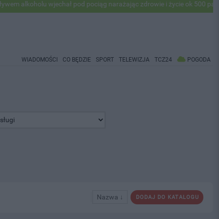
oholu wjechał pod pociąg narażając zdrowie i życie ok 500 pasażerów!
WIADOMOŚCI
CO BĘDZIE
SPORT
TELEWIZJA
TCZ24
POGODA
Nazwa ↓
DODAJ DO KATALOGU