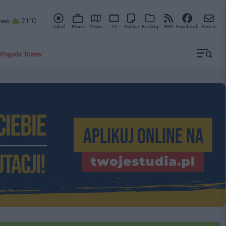
zew
21°C
Zgłoś
Praca
Mapa
TV
Galeria
Katalog
RSS
Facebook
Poczta
Pogoda Tczew