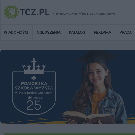
Internetowy Serwis Informacyjny Miasta Tczewa
WIADOMOŚCI
OGŁOSZENIA
KATALOG
REKLAMA
PRACA