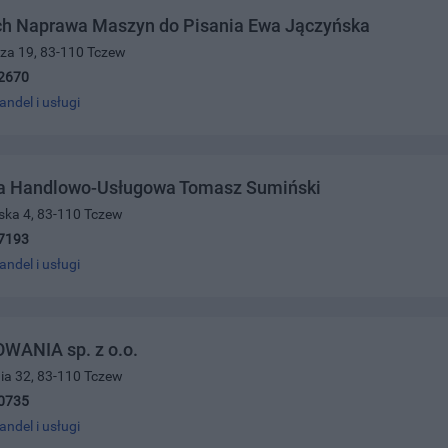
h Naprawa Maszyn do Pisania Ewa Jączyńska
cza 19, 83-110 Tczew
2670
andel i usługi
a Handlowo-Usługowa Tomasz Sumiński
jska 4, 83-110 Tczew
7193
andel i usługi
WANIA sp. z o.o.
nia 32, 83-110 Tczew
0735
andel i usługi