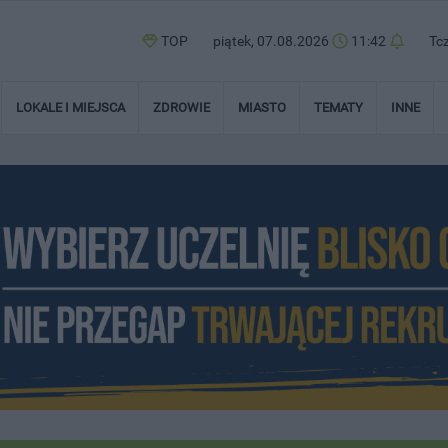
TOP
piątek, 07.08.2026
11:42
Tc
LOKALE I MIEJSCA
ZDROWIE
MIASTO
TEMATY
INNE