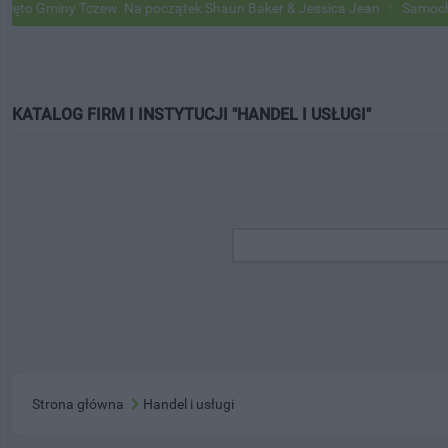
iny Tczew. Na początek Shaun Baker & Jessica Jean
Samochody Googl
KATALOG FIRM I INSTYTUCJI "HANDEL I USŁUGI"
Strona główna
Handel i usługi