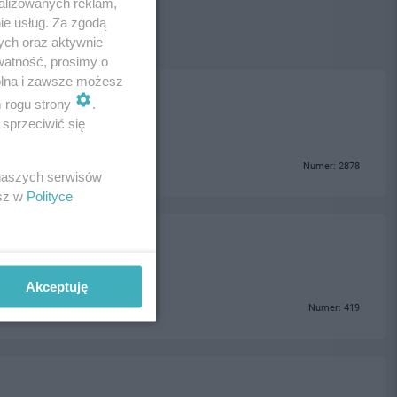
alizowanych reklam,
ie usług. Za zgodą
ych oraz aktywnie
watność, prosimy o
wolna i zawsze możesz
m rogu strony
.
sprzeciwić się
Numer: 2878
 naszych serwisów
esz w
Polityce
Akceptuję
Numer: 419