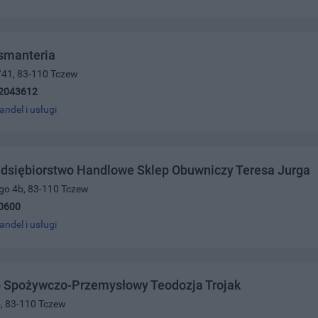
smanteria
3/41, 83-110 Tczew
2043612
andel i usługi
edsiębiorstwo Handlowe Sklep Obuwniczy Teresa Jurga
ego 4b, 83-110 Tczew
0600
andel i usługi
p Spożywczo-Przemysłowy Teodozja Trojak
5, 83-110 Tczew