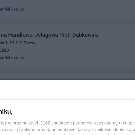
andel i usługi
irma Handlowo-Usługowa Piotr Dąbkowski
ia 1, 83-110 Tczew
0530
andel i usługi
akład Handlowo-Usługowy
ńska 55, 83-110 Tczew
0050
andel i usługi
niku,
z.pl, my oraz naszych 1162 zaufanych partnerów uzyskujemy dostęp
niu oraz przetwarzamy dane osobowe, takie jak unikalne identyfikat