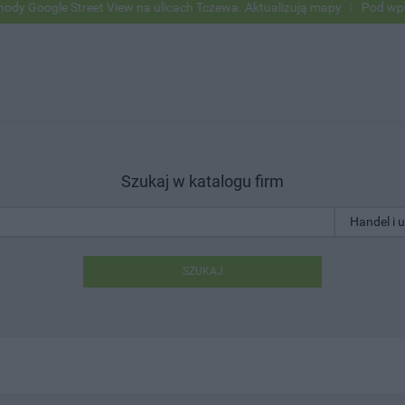
e Street View na ulicach Tczewa. Aktualizują mapy
Pod wpływem alk
Szukaj w katalogu firm
SZUKAJ