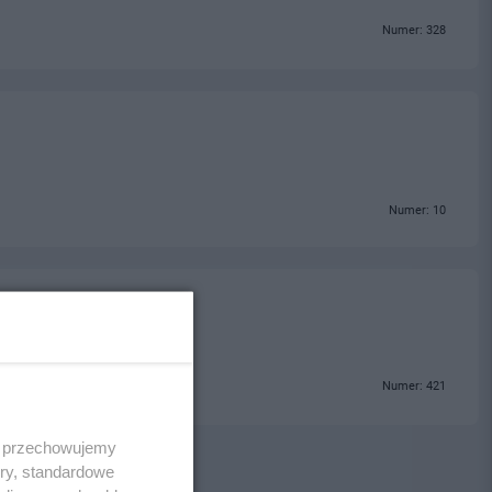
Numer: 328
Numer: 10
Numer: 421
 i przechowujemy
ory, standardowe