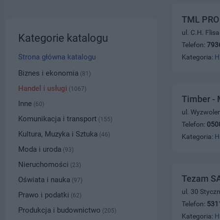
TML PRO 
ul. C.H. Fli
Kategorie katalogu
Telefon:
793
Strona główna katalogu
Kategoria:
H
Biznes i ekonomia
(81)
Handel i usługi
(1067)
Timber - 
Inne
(60)
ul. Wyzwolen
Komunikacja i transport
(155)
Telefon:
050
Kultura, Muzyka i Sztuka
(46)
Kategoria:
H
Moda i uroda
(93)
Nieruchomości
(23)
Tezam SA
Oświata i nauka
(97)
ul. 30 Stycz
Prawo i podatki
(62)
Telefon:
531
Produkcja i budownictwo
(205)
Kategoria:
H