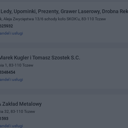
Ledy, Upominki, Prezenty, Grawer Laserowy, Drobna Re
sak, Aleja Zwycięstwa 13/6 schody koło SKOK'u, 83-110 Tczew
625932
andel i usługi
Marek Kugler i Tomasz Szostek S.C.
ia 1, 83-110 Tczew
8348454
andel i usługi
 Zakład Metalowy
nia 32, 83-110 Tczew
1593
andel i usługi