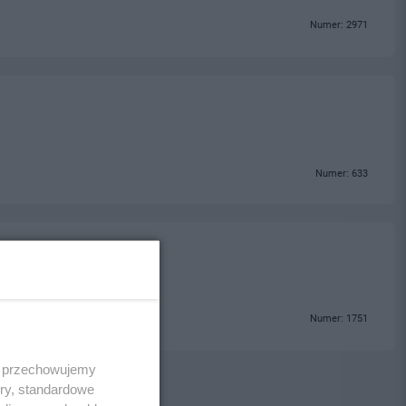
Numer: 2971
Numer: 633
Numer: 1751
 i przechowujemy
ory, standardowe