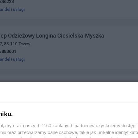
846223
andel i usługi
lep Odzieżowy Longina Ciesielska-Myszka
 7, 83-110 Tczew
3883601
andel i usługi
 Art. Biurowe
olskiego 15, 83-110 Tczew
4233
andel i usługi
niku,
z.pl, my oraz naszych 1160 zaufanych partnerów uzyskujemy dostęp
niu oraz przetwarzamy dane osobowe, takie jak unikalne identyfikat