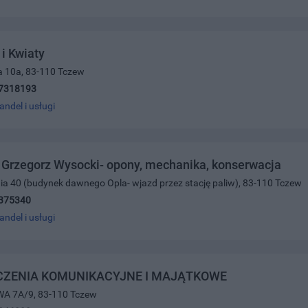
i Kwiaty
a 10a, 83-110 Tczew
7318193
andel i usługi
Grzegorz Wysocki- opony, mechanika, konserwacja
nia 40 (budynek dawnego Opla- wjazd przez stację paliw), 83-110 Tczew
375340
andel i usługi
CZENIA KOMUNIKACYJNE I MAJĄTKOWE
A 7A/9, 83-110 Tczew