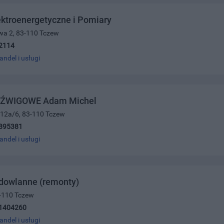
ektroenergetyczne i Pomiary
wa 2, 83-110 Tczew
2114
andel i usługi
DŹWIGOWE Adam Michel
 12a/6, 83-110 Tczew
895381
andel i usługi
udowlanne (remonty)
3-110 Tczew
1404260
andel i usługi