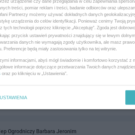
przez urządzenie czy dane przeglądania w celu zapewniania sperson
ych treści, pomiar reklam i treści, badanie odbiorców oraz ulepszan
fani Partnerzy możemy używać dokładnych danych geolokalizacyjn
tykę urządzenia do celów identyfikacji. Ponieważ cenimy Twoją pry
z tych technologii poprzez kliknięcie „Akceptuję”. Zgoda jest dobro
klep Wielobranżowy Jacek Sulewski
ikając przycisk ustawień prywatności znajdujący się w lewym dolny
83-110 Tczew
etwarzania danych nie wymagają zgody użytkownika, ale masz prawo 
. Preferencje będą miały zastosowania tylko na tej witrynie.
8039
andel i usługi
szymi informacjami, abyś mógł świadomie i komfortowo korzystać z
gółowe informacje dotyczące przetwarzania Twoich danych znajdzi
s
oraz po kliknięciu w „Ustawienia”.
lep Spożywczy Karol Moritz
 Narodu 6, 83-110 Tczew
USTAWIENIA
2372305
andel i usługi
lep Ogrodniczy Barbara Jeronim