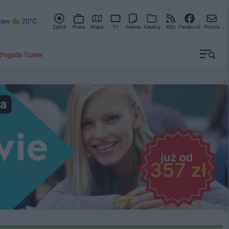
zew
20°C
Zgłoś
Praca
Mapa
TV
Galeria
Katalog
RSS
Facebook
Poczta
Pogoda Tczew