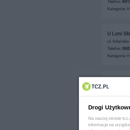
Telefon:
601
Kategoria:
H
U Loni Sk
ul. Gdańska
Telefon:
060
Kategoria:
H
U Justyny
ul. Wojska P
Telefon:
531
Kategoria:
H
Drogi Użytkow
Na naszej stronie tc
informacje na urządze