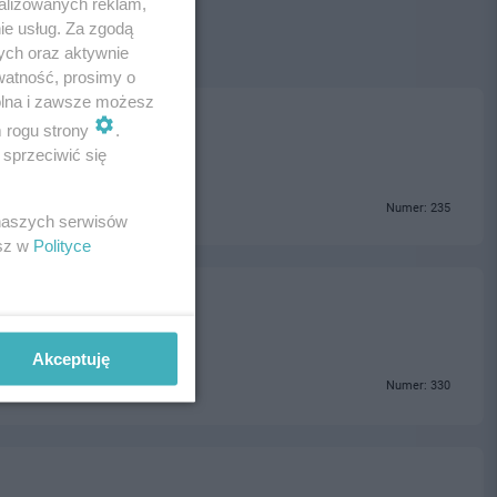
alizowanych reklam,
ie usług. Za zgodą
ych oraz aktywnie
watność, prosimy o
wolna i zawsze możesz
m rogu strony
.
sprzeciwić się
Numer: 235
 naszych serwisów
esz w
Polityce
Akceptuję
Numer: 330