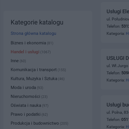
Usługi El
ul. Południo
Kategorie katalogu
Telefon:
531
Strona główna katalogu
Kategoria:
H
Biznes i ekonomia
(81)
Handel i usługi
(1067)
USŁUGI 
Inne
(60)
ul. Wł.Jurgo
Komunikacja i transport
(155)
Telefon:
509
Kultura, Muzyka i Sztuka
(46)
Kategoria:
H
Moda i uroda
(93)
Nieruchomości
(23)
Usługi b
Oświata i nauka
(97)
ul. Polna, 8
Prawo i podatki
(62)
Telefon:
051
Produkcja i budownictwo
(205)
Kategoria:
H