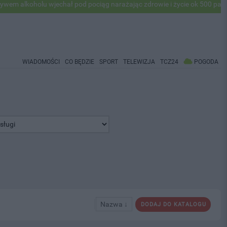
holu wjechał pod pociąg narażając zdrowie i życie ok 500 pasażerów! 
WIADOMOŚCI
CO BĘDZIE
SPORT
TELEWIZJA
TCZ24
POGODA
Nazwa ↓
DODAJ DO KATALOGU