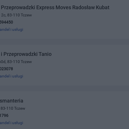
t Przeprowadzki Express Moves Radosław Kubat
 2c, 83-110 Tczew
594450
andel i usługi
 i Przeprowadzki Tanio
60d, 83-110 Tczew
023078
andel i usługi
asmanteria
5, 83-110 Tczew
1796
andel i usługi