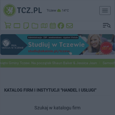
Tczew
14°C
Toggl
naviga
to Gminy Tczew. Na początek Shaun Baker & Jessica Jean
Samochody 
KATALOG FIRM I INSTYTUCJI "HANDEL I USŁUGI"
Szukaj w katalogu firm