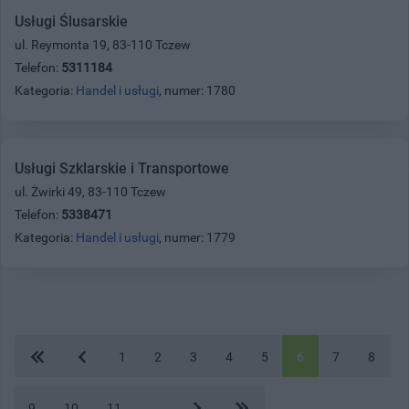
Usługi Ślusarskie
ul. Reymonta 19, 83-110 Tczew
Telefon:
5311184
Kategoria:
Handel i usługi
, numer: 1780
Usługi Szklarskie i Transportowe
ul. Żwirki 49, 83-110 Tczew
Telefon:
5338471
Kategoria:
Handel i usługi
, numer: 1779
1
2
3
4
5
6
7
8
9
10
11
...