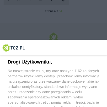
strona 6 z
54
© 2001-2026 Tczew - TCZ.PL Sp. z o.o. Internetowy Serwis Informacyjny Miasta
Tczewa
Drogi Użytkowniku,
Na naszej stronie tcz.pl, my oraz naszych 1162 zaufanych
partnerów uzyskujemy dostęp i przechowujemy informacje
na urządzeniu oraz przetwarzamy dane osobowe, takie jak
unikalne identyfikatory, standardowe informacje wysyłane
przez urządzenie czy dane przeglądania w celu
zapewniania spersonalizowanych reklam, wybór
O FIRMIE
POLITYKA PRYWATNOŚCI
HOSTING
spersonalizowanych treści, pomiar reklam i treści, badanie
REKLAMA
WSPÓŁPRACA
RSS
FACEBOOK
KONTAKT