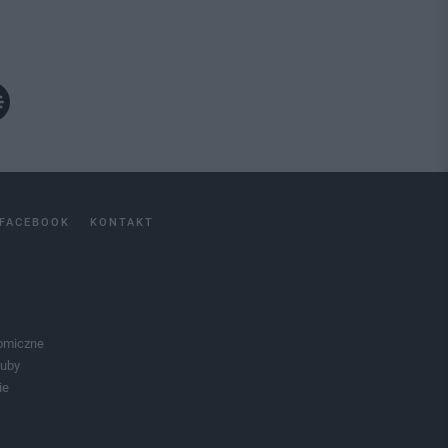
FACEBOOK
KONTAKT
omiczne
luby
ie