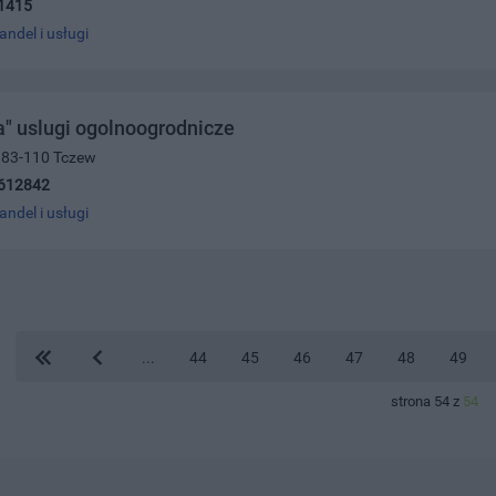
1415
andel i usługi
a" uslugi ogolnoogrodnicze
, 83-110 Tczew
612842
andel i usługi
...
44
45
46
47
48
49
strona 54 z
54