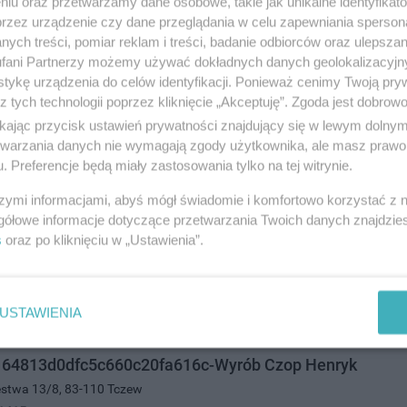
niu oraz przetwarzamy dane osobowe, takie jak unikalne identyfikat
przez urządzenie czy dane przeglądania w celu zapewniania sperson
ych treści, pomiar reklam i treści, badanie odbiorców oraz ulepszan
fani Partnerzy możemy używać dokładnych danych geolokalizacyjn
rzedsiębiorstwo Produkcyjno-Handlowe
tykę urządzenia do celów identyfikacji. Ponieważ cenimy Twoją pry
a 7, 83-110 Tczew
z tych technologii poprzez kliknięcie „Akceptuję”. Zgoda jest dobro
0856
ikając przycisk ustawień prywatności znajdujący się w lewym dolny
andel i usługi
etwarzania danych nie wymagają zgody użytkownika, ale masz prawo 
. Preferencje będą miały zastosowania tylko na tej witrynie.
szymi informacjami, abyś mógł świadomie i komfortowo korzystać z
TIN
gółowe informacje dotyczące przetwarzania Twoich danych znajdzi
s
oraz po kliknięciu w „Ustawienia”.
a 10, 83-110 Tczew
270
andel i usługi
USTAWIENIA
64813d0dfc5c660c20fa616c-Wyrób Czop Henryk
ięstwa 13/8, 83-110 Tczew