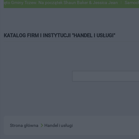
Gminy Tczew. Na początek Shaun Baker & Jessica Jean
Samochody Go
KATALOG FIRM I INSTYTUCJI "HANDEL I USŁUGI"
Strona główna
Handel i usługi