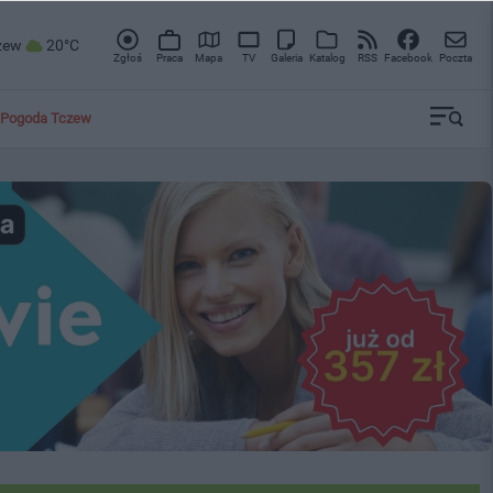
zew
20°C
Zgłoś
Praca
Mapa
TV
Galeria
Katalog
RSS
Facebook
Poczta
Pogoda Tczew