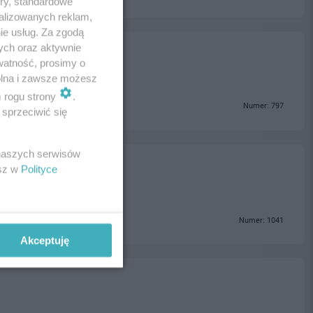
ory, standardowe
alizowanych reklam,
ie usług. Za zgodą
ych oraz aktywnie
watność, prosimy o
wolna i zawsze możesz
m rogu strony
.
Numer: 797
sprzeciwić się
 naszych serwisów
esz w
Polityce
Numer: 1041
Akceptuję