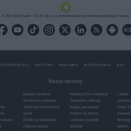
© 2001-2026 Tczew - TCZ.PL Sp. z o.o. Internetowy Serwis Informacyjny Miasta Tczewa
 PRYWATNOŚCI
HOSTING
REKLAMA
WSPÓŁPRACA
RSS
Nasze serwisy
Muzyka i kultura
Katalog firm i instytucji
Lokale
Archiwum wydarzeń
Sprzedam, oferuję
gastron
jna
Telewizja Internetowa
Kupię, poszukuję
Puby i k
rez
Sport
Oddam za darmo
Kawiarn
i masażu
Żłobki i przedszkola
Lekarze i szpitale
Noclegi
a
Zdjęcia miasta
Schody
Apteki