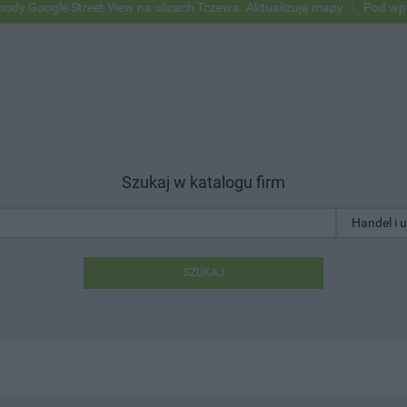
ogle Street View na ulicach Tczewa. Aktualizują mapy
Pod wpływem a
Szukaj w katalogu firm
SZUKAJ