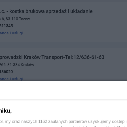
.c. - kostka brukowa sprzedaż i układanie
a 6, 83-110 Tczew
611345
andel i usługi
prowadzki Kraków Transport-Tel:12/636-61-63
 266, 31-334 Kraków
136020
andel i usługi
dsiębiorstwo Handlowe Zdzisław Wasilewski
niku,
nia 35, 83-110 Tczew
0667
z.pl, my oraz naszych 1162 zaufanych partnerów uzyskujemy dostęp
andel i usługi