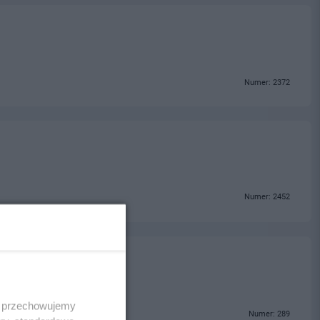
Numer: 2372
Numer: 2452
 i przechowujemy
Numer: 289