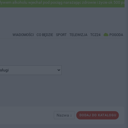
lkoholu wjechał pod pociąg narażając zdrowie i życie ok 500 pasażeró
WIADOMOŚCI
CO BĘDZIE
SPORT
TELEWIZJA
TCZ24
POGODA
Nazwa ↓
DODAJ DO KATALOGU