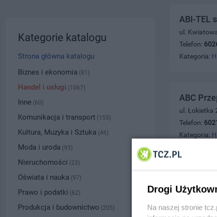
ABI-TEL s
ul. Kwiatow
Kategorie katalogu
Telefon:
602
Strona główna katalogu
Kategoria:
H
Biznes i ekonomia
(81)
Handel i usługi
(1067)
ABC Prze
Inne
(60)
ul. Łokietka
Komunikacja i transport
(155)
Telefon:
602
Kultura, Muzyka i Sztuka
(46)
Kategoria:
H
Moda i uroda
(93)
Nieruchomości
(23)
ABC Prze
Oświata i nauka
(97)
Drogi Użytkow
ul. 30 Stycz
Prawo i podatki
(62)
Telefon:
531
Produkcja i budownictwo
Na naszej stronie tc
(205)
Kategoria:
H