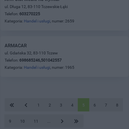
ul. Długa 12, 83-110 Tczewskie Łąki
Telefon:
603270225
Kategoria:
Handel i usługi
, numer: 2659
ARMACAR
ul. Gdańska 32, 83-110 Tczew
Telefon:
698685246,501042557
Kategoria:
Handel i usługi
, numer: 1965
1
2
3
4
5
6
7
8
9
10
11
...