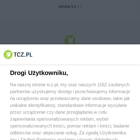
strona 5 z
54
© 2001-2026 Tczew - TCZ.PL Sp. z o.o. Internetowy Serwis Informacyjny Miasta
Tczewa
Drogi Użytkowniku,
Na naszej stronie tcz.pl, my oraz naszych 1162 zaufanych
partnerów uzyskujemy dostęp i przechowujemy informacje
na urządzeniu oraz przetwarzamy dane osobowe, takie jak
unikalne identyfikatory, standardowe informacje wysyłane
przez urządzenie czy dane przeglądania w celu
zapewniania spersonalizowanych reklam, wybór
O FIRMIE
POLITYKA PRYWATNOŚCI
HOSTING
spersonalizowanych treści, pomiar reklam i treści, badanie
REKLAMA
WSPÓŁPRACA
RSS
FACEBOOK
KONTAKT
odbiorców oraz ulepszanie usług. Za zgodą Użytkownika
my i Zaufani Partnerzy możemy używać dokładnych