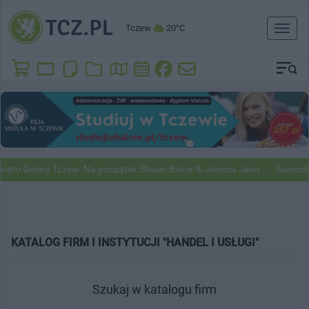
Tczew
20°C
Toggl
naviga
to Gminy Tczew. Na początek Shaun Baker & Jessica Jean
Samochody 
KATALOG FIRM I INSTYTUCJI "HANDEL I USŁUGI"
Szukaj w katalogu firm