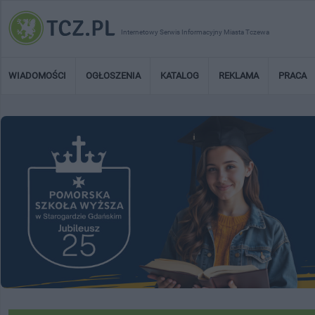
Internetowy Serwis Informacyjny Miasta Tczewa
WIADOMOŚCI
OGŁOSZENIA
KATALOG
REKLAMA
PRACA