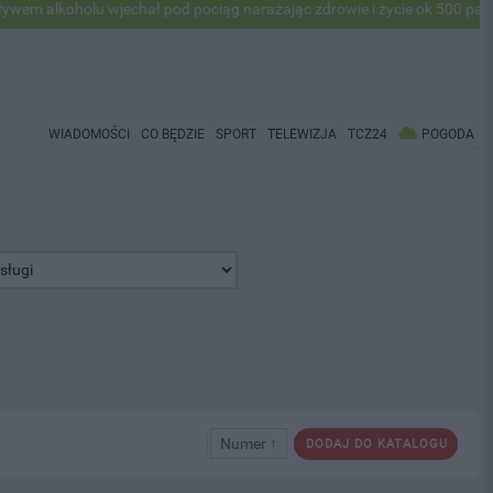
oholu wjechał pod pociąg narażając zdrowie i życie ok 500 pasażerów! 
WIADOMOŚCI
CO BĘDZIE
SPORT
TELEWIZJA
TCZ24
POGODA
Numer ↑
DODAJ DO KATALOGU