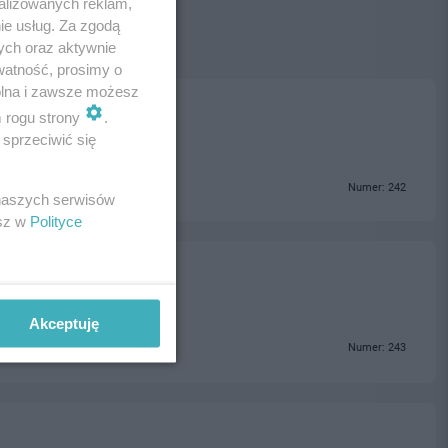
alizowanych reklam,
ie usług. Za zgodą
ych oraz aktywnie
watność, prosimy o
wolna i zawsze możesz
m rogu strony
.
sprzeciwić się
Numer: 242
 naszych serwisów
esz w
Polityce
Akceptuję
Numer: 243