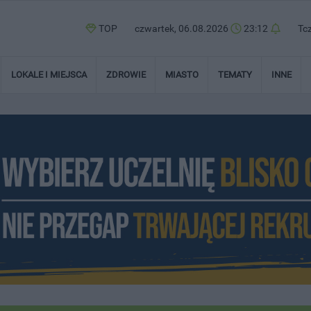
TOP
czwartek, 06.08.2026
23:12
Tc
LOKALE I MIEJSCA
ZDROWIE
MIASTO
TEMATY
INNE