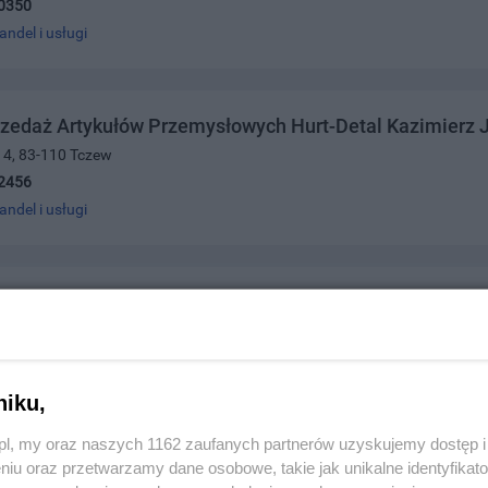
0350
andel i usługi
zedaż Artykułów Przemysłowych Hurt-Detal Kazimierz 
a 4, 83-110 Tczew
2456
andel i usługi
cz Marzanna Pasmanteria
4, 83-110 Tczew
7459
andel i usługi
niku,
z.pl, my oraz naszych 1162 zaufanych partnerów uzyskujemy dostęp
niu oraz przetwarzamy dane osobowe, takie jak unikalne identyfikat