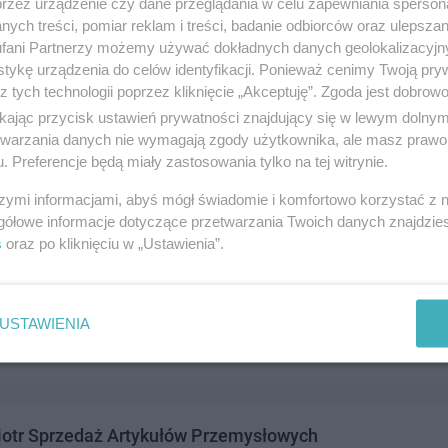
przez urządzenie czy dane przeglądania w celu zapewniania sperson
ych treści, pomiar reklam i treści, badanie odbiorców oraz ulepszan
fani Partnerzy możemy używać dokładnych danych geolokalizacyjn
tykę urządzenia do celów identyfikacji. Ponieważ cenimy Twoją pry
z tych technologii poprzez kliknięcie „Akceptuję”. Zgoda jest dobro
A Pomorska Fabryka Drożdży
ikając przycisk ustawień prywatności znajdujący się w lewym dolny
cem 3/4, 83-110 Tczew
etwarzania danych nie wymagają zgody użytkownika, ale masz prawo 
. Preferencje będą miały zastosowania tylko na tej witrynie.
4010
andel i usługi
szymi informacjami, abyś mógł świadomie i komfortowo korzystać z
gółowe informacje dotyczące przetwarzania Twoich danych znajdzi
s
oraz po kliknięciu w „Ustawienia”.
wiec Sp. z o.o. Hurtownia Oddział
4, 83-110 Tczew
USTAWIENIA
0831
andel i usługi
iotr Sprzedaż Artykułów Przemysłowych