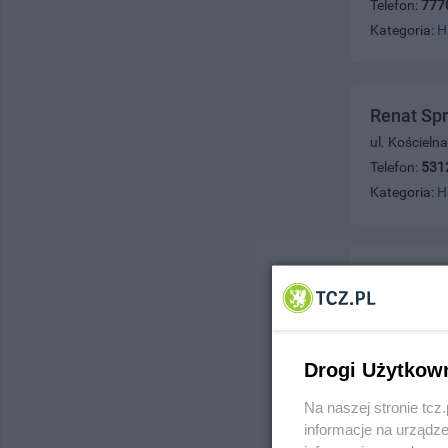
Telefon:
777
Kategoria:
H
Renat Spr
ul. Kościeln
Telefon:
531
Kategoria:
H
Hołubowi
ul. Żwirki 3
Telefon:
532
Kategoria:
H
Drogi Użytkow
Na naszej stronie tc
informacje na urządze