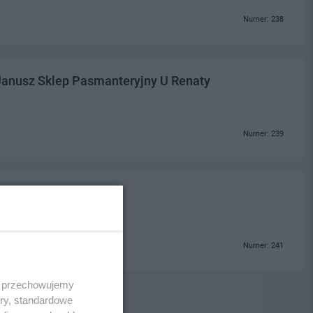
Numer: 238
Janusz Sklep Pasmanteryjny U Renaty
Numer: 239
Numer: 241
 i przechowujemy
ory, standardowe