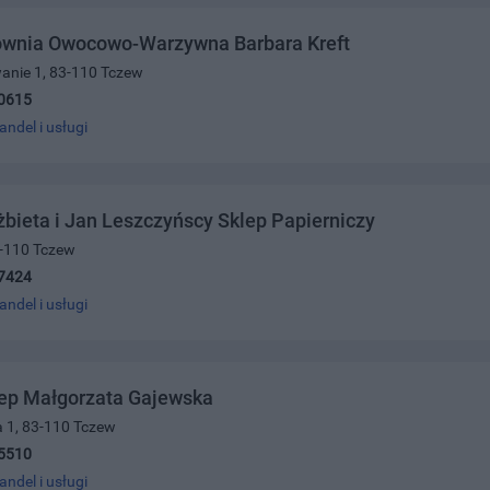
ownia Owocowo-Warzywna Barbara Kreft
anie 1, 83-110 Tczew
0615
andel i usługi
żbieta i Jan Leszczyńscy Sklep Papierniczy
83-110 Tczew
7424
andel i usługi
lep Małgorzata Gajewska
a 1, 83-110 Tczew
5510
andel i usługi