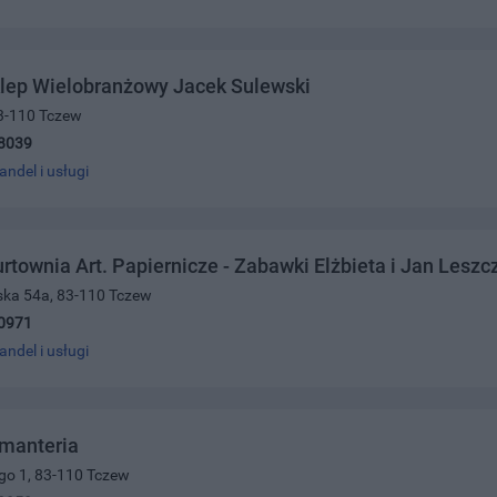
klep Wielobranżowy Jacek Sulewski
83-110 Tczew
8039
andel i usługi
rtownia Art. Papiernicze - Zabawki Elżbieta i Jan Leszc
ńska 54a, 83-110 Tczew
0971
andel i usługi
manteria
ego 1, 83-110 Tczew