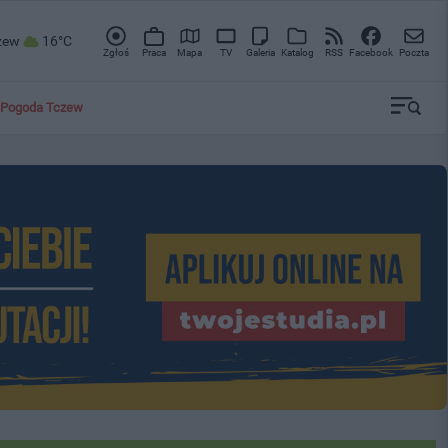
zew
16°C
Zgłoś
Praca
Mapa
TV
Galeria
Katalog
RSS
Facebook
Poczta
Pogoda Tczew