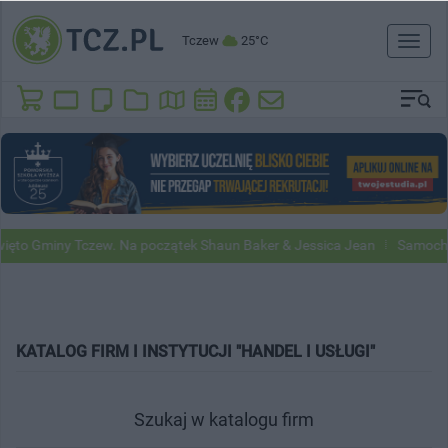
Tczew
25°C
Toggl
naviga
to Gminy Tczew. Na początek Shaun Baker & Jessica Jean
Samochody 
KATALOG FIRM I INSTYTUCJI "HANDEL I USŁUGI"
Szukaj w katalogu firm