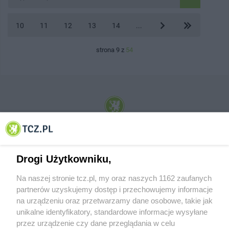
10
11
12
13
14
...
strona 9 z
54
© 2001-2026 Tczew - TCZ.PL Sp. z o.o. Internetowy Serwis Informacyjny Miasta
Tczewa
Drogi Użytkowniku,
Na naszej stronie tcz.pl, my oraz naszych 1162 zaufanych
partnerów uzyskujemy dostęp i przechowujemy informacje
na urządzeniu oraz przetwarzamy dane osobowe, takie jak
unikalne identyfikatory, standardowe informacje wysyłane
przez urządzenie czy dane przeglądania w celu