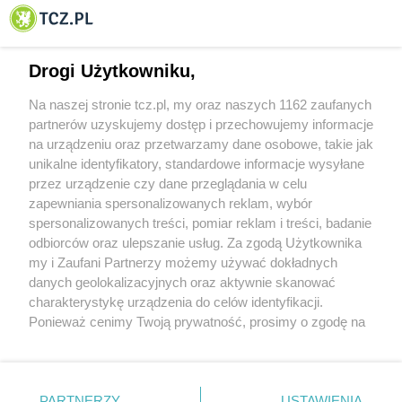
© 2001-2026 Tczew - TCZ.PL Sp. z o.o. Internetowy Serwis Informacyjny Miasta
Tczewa
Drogi Użytkowniku,
Na naszej stronie tcz.pl, my oraz naszych 1162 zaufanych
partnerów uzyskujemy dostęp i przechowujemy informacje
na urządzeniu oraz przetwarzamy dane osobowe, takie jak
unikalne identyfikatory, standardowe informacje wysyłane
przez urządzenie czy dane przeglądania w celu
zapewniania spersonalizowanych reklam, wybór
O FIRMIE
POLITYKA PRYWATNOŚCI
HOSTING
spersonalizowanych treści, pomiar reklam i treści, badanie
REKLAMA
WSPÓŁPRACA
RSS
FACEBOOK
KONTAKT
odbiorców oraz ulepszanie usług. Za zgodą Użytkownika
my i Zaufani Partnerzy możemy używać dokładnych
Nasze serwisy
danych geolokalizacyjnych oraz aktywnie skanować
charakterystykę urządzenia do celów identyfikacji.
Aktualności
Muzyka i kultura
Ponieważ cenimy Twoją prywatność, prosimy o zgodę na
Tcz24
Archiwum wydarzeń
korzystanie z tych technologii poprzez kliknięcie
Kronika Policyjna
Telewizja Internetowa
„Akceptuję”. Zgoda jest dobrowolna i zawsze możesz ją
Kalendarz imprez
Sport
zmienić/wycofać klikając przycisk ustawień prywatności
Salony urody i masażu
Żłobki i przedszkola
PARTNERZY
USTAWIENIA