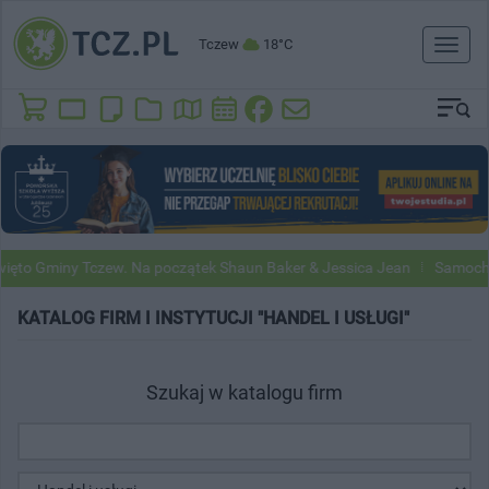
Tczew
18°C
Toggl
naviga
to Gminy Tczew. Na początek Shaun Baker & Jessica Jean
Samochody 
KATALOG FIRM I INSTYTUCJI "HANDEL I USŁUGI"
Szukaj w katalogu firm