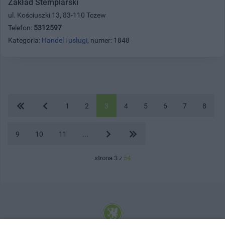
Zakład Stemplarski
ul. Kościuszki 13, 83-110 Tczew
Telefon:
5312597
Kategoria:
Handel i usługi
, numer: 1848
1
2
3
4
5
6
7
8
9
10
11
...
strona 3 z
54