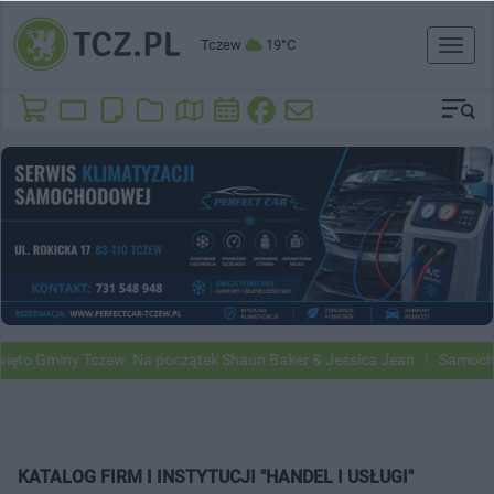
Tczew
19°C
Toggl
naviga
to Gminy Tczew. Na początek Shaun Baker & Jessica Jean
Samochody 
KATALOG FIRM I INSTYTUCJI "HANDEL I USŁUGI"