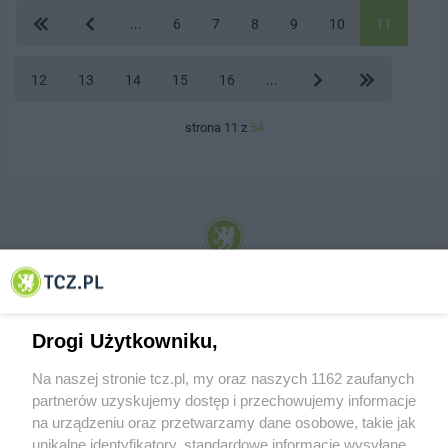
...
6
7
8
9
10
11
12
13
14
15
16
...
strona 11 z
54
© 2001-2026 Tczew - TCZ.PL Sp. z o.o. Internetowy Serwis Informacyjny Miasta
Tczewa
Drogi Użytkowniku,
Na naszej stronie tcz.pl, my oraz naszych 1162 zaufanych
partnerów uzyskujemy dostęp i przechowujemy informacje
na urządzeniu oraz przetwarzamy dane osobowe, takie jak
unikalne identyfikatory, standardowe informacje wysyłane