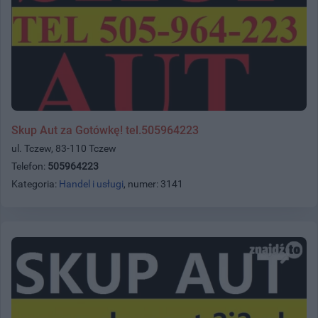
Skup Aut za Gotówkę! tel.505964223
ul. Tczew, 83-110 Tczew
Telefon:
505964223
Kategoria:
Handel i usługi
, numer: 3141