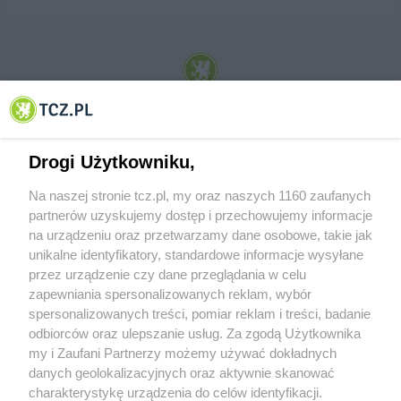
© 2001-2026 Tczew - TCZ.PL Sp. z o.o. Internetowy Serwis Informacyjny Miasta
Tczewa
Drogi Użytkowniku,
Na naszej stronie tcz.pl, my oraz naszych 1160 zaufanych
partnerów uzyskujemy dostęp i przechowujemy informacje
na urządzeniu oraz przetwarzamy dane osobowe, takie jak
unikalne identyfikatory, standardowe informacje wysyłane
przez urządzenie czy dane przeglądania w celu
zapewniania spersonalizowanych reklam, wybór
O FIRMIE
POLITYKA PRYWATNOŚCI
HOSTING
spersonalizowanych treści, pomiar reklam i treści, badanie
REKLAMA
WSPÓŁPRACA
RSS
FACEBOOK
KONTAKT
odbiorców oraz ulepszanie usług. Za zgodą Użytkownika
my i Zaufani Partnerzy możemy używać dokładnych
Nasze serwisy
danych geolokalizacyjnych oraz aktywnie skanować
charakterystykę urządzenia do celów identyfikacji.