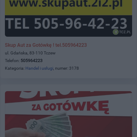
Skup Aut za Gotówkę ! tel.505964223
ul. Gdańska, 83-110 Tczew
Telefon:
505964223
Kategoria:
Handel i usługi
, numer: 3178