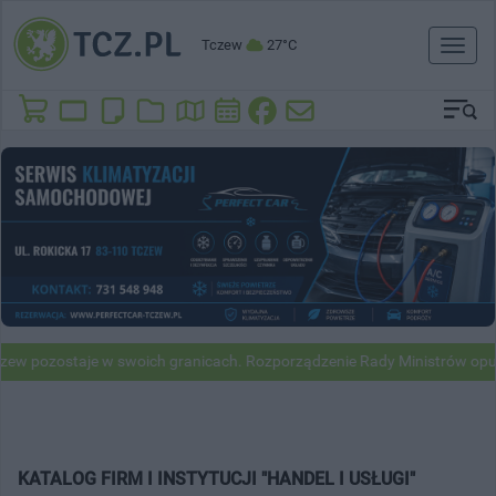
Tczew
27°C
Toggl
naviga
taje w swoich granicach. Rozporządzenie Rady Ministrów opublikowan
KATALOG FIRM I INSTYTUCJI "HANDEL I USŁUGI"