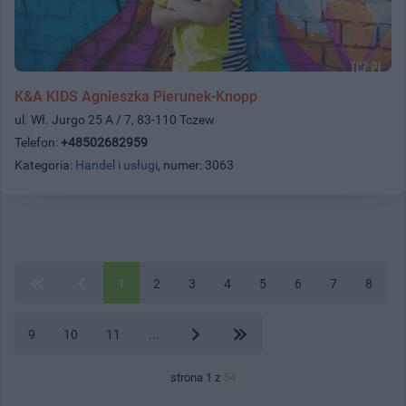
K&A KIDS Agnieszka Pierunek-Knopp
ul. Wł. Jurgo 25 A / 7, 83-110 Tczew
Telefon:
+48502682959
Kategoria:
Handel i usługi
, numer: 3063
1
2
3
4
5
6
7
8
9
10
11
...
strona 1 z
54