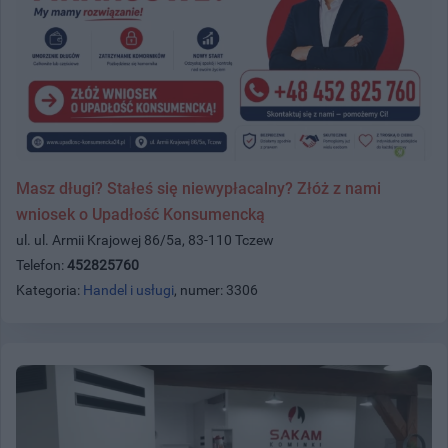
Masz długi? Stałeś się niewypłacalny? Złóż z nami
wniosek o Upadłość Konsumencką
ul. ul. Armii Krajowej 86/5a, 83-110 Tczew
Telefon:
452825760
Kategoria:
Handel i usługi
, numer: 3306