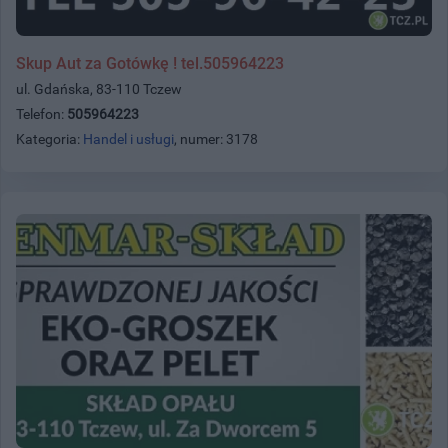
Skup Aut za Gotówkę ! tel.505964223
ul. Gdańska, 83-110 Tczew
Telefon:
505964223
Kategoria:
Handel i usługi
, numer: 3178