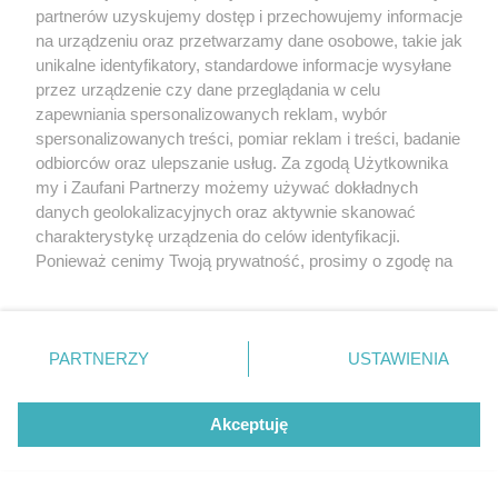
partnerów uzyskujemy dostęp i przechowujemy informacje
na urządzeniu oraz przetwarzamy dane osobowe, takie jak
unikalne identyfikatory, standardowe informacje wysyłane
przez urządzenie czy dane przeglądania w celu
zapewniania spersonalizowanych reklam, wybór
O FIRMIE
POLITYKA PRYWATNOŚCI
HOSTING
spersonalizowanych treści, pomiar reklam i treści, badanie
REKLAMA
WSPÓŁPRACA
RSS
FACEBOOK
KONTAKT
odbiorców oraz ulepszanie usług. Za zgodą Użytkownika
my i Zaufani Partnerzy możemy używać dokładnych
Nasze serwisy
danych geolokalizacyjnych oraz aktywnie skanować
charakterystykę urządzenia do celów identyfikacji.
Aktualności
Muzyka i kultura
Ponieważ cenimy Twoją prywatność, prosimy o zgodę na
Tcz24
Archiwum wydarzeń
korzystanie z tych technologii poprzez kliknięcie
Kronika Policyjna
Telewizja Internetowa
„Akceptuję”. Zgoda jest dobrowolna i zawsze możesz ją
Kalendarz imprez
Sport
zmienić/wycofać klikając przycisk ustawień prywatności
Salony urody i masażu
Żłobki i przedszkola
PARTNERZY
USTAWIENIA
Historia miasta
Zdjęcia miasta
znajdujący się w lewym dolnym rogu strony
. Niektóre
Władze miasta
Zabytki
rodzaje przetwarzania danych nie wymagają zgody
użytkownika, ale masz prawo sprzeciwić się takiemu
Akceptuję
przetwarzaniu. Preferencje będą miały zastosowania tylko
na tej witrynie.
Zainstaluj aplikację Tcz.pl w Google Play:
Android