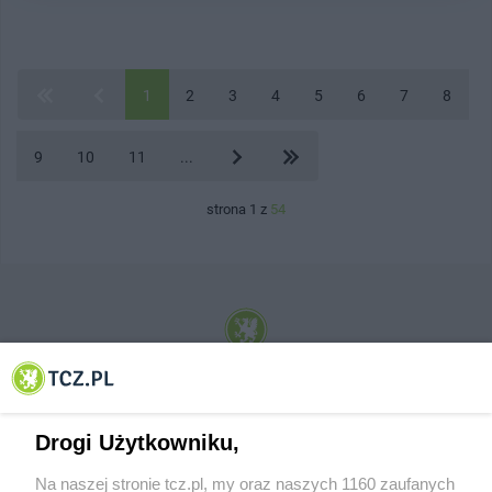
1
2
3
4
5
6
7
8
9
10
11
...
strona 1 z
54
© 2001-2026 Tczew - TCZ.PL Sp. z o.o. Internetowy Serwis Informacyjny Miasta
Tczewa
Drogi Użytkowniku,
Na naszej stronie tcz.pl, my oraz naszych 1160 zaufanych