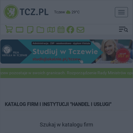
Tczew
29°C
Toggl
naviga
taje w swoich granicach. Rozporządzenie Rady Ministrów opublikowan
KATALOG FIRM I INSTYTUCJI "HANDEL I USŁUGI"
Szukaj w katalogu firm