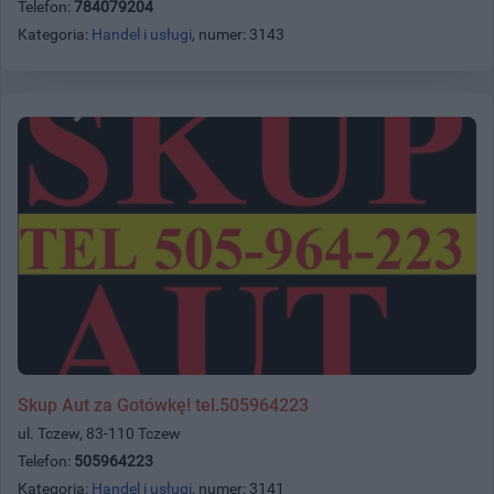
Telefon:
784079204
Kategoria:
Handel i usługi
, numer: 3143
Skup Aut za Gotówkę! tel.505964223
ul. Tczew, 83-110 Tczew
Telefon:
505964223
Kategoria:
Handel i usługi
, numer: 3141