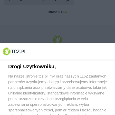
strona 5 z
54
© 2001-2026 Tczew - TCZ.PL Sp. z o.o. Internetowy Serwis Informacyjny Miasta
Tczewa
Drogi Użytkowniku,
Na naszej stronie tcz.pl, my oraz naszych 1162 zaufanych
partnerów uzyskujemy dostęp i przechowujemy informacje
na urządzeniu oraz przetwarzamy dane osobowe, takie jak
unikalne identyfikatory, standardowe informacje wysyłane
przez urządzenie czy dane przeglądania w celu
zapewniania spersonalizowanych reklam, wybór
O FIRMIE
POLITYKA PRYWATNOŚCI
HOSTING
spersonalizowanych treści, pomiar reklam i treści, badanie
REKLAMA
WSPÓŁPRACA
RSS
FACEBOOK
KONTAKT