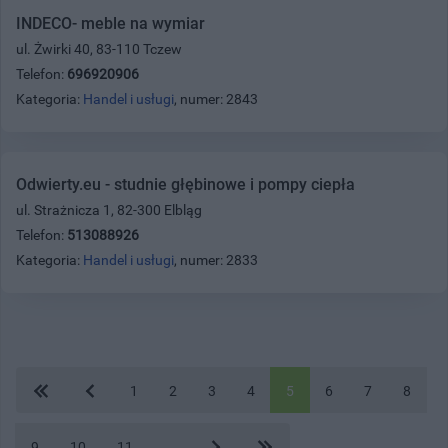
INDECO- meble na wymiar
ul. Żwirki 40, 83-110 Tczew
Telefon:
696920906
Kategoria:
Handel i usługi
, numer: 2843
Odwierty.eu - studnie głębinowe i pompy ciepła
ul. Strażnicza 1, 82-300 Elbląg
Telefon:
513088926
Kategoria:
Handel i usługi
, numer: 2833
1
2
3
4
5
6
7
8
9
10
11
...