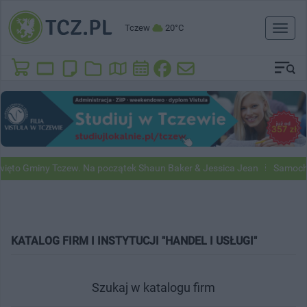
Tczew
20°C
Toggl
naviga
to Gminy Tczew. Na początek Shaun Baker & Jessica Jean
Samochody 
KATALOG FIRM I INSTYTUCJI "HANDEL I USŁUGI"
Szukaj w katalogu firm