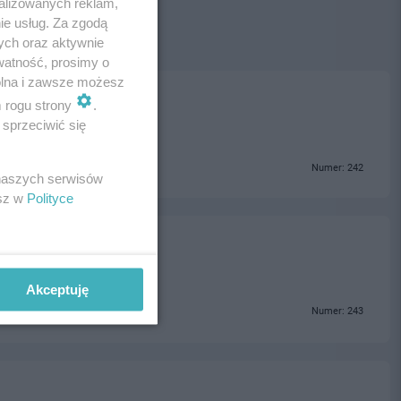
alizowanych reklam,
ie usług. Za zgodą
ych oraz aktywnie
watność, prosimy o
wolna i zawsze możesz
m rogu strony
.
sprzeciwić się
Numer: 242
 naszych serwisów
esz w
Polityce
Akceptuję
Numer: 243