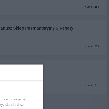
Numer: 238
Janusz Sklep Pasmanteryjny U Renaty
Numer: 239
Numer: 241
 i przechowujemy
ory, standardowe