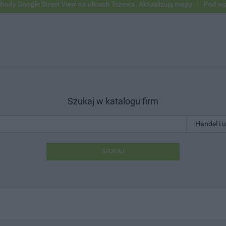
le Street View na ulicach Tczewa. Aktualizują mapy
Pod wpływem alk
Szukaj w katalogu firm
SZUKAJ