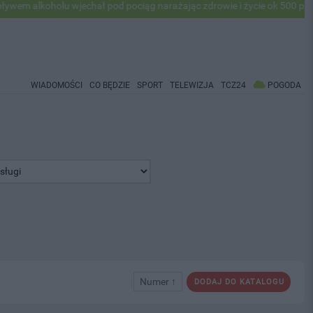
oholu wjechał pod pociąg narażając zdrowie i życie ok 500 pasażerów!
WIADOMOŚCI
CO BĘDZIE
SPORT
TELEWIZJA
TCZ24
POGODA
Numer ↑
DODAJ DO KATALOGU