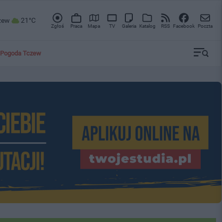
zew
21°C
Zgłoś
Praca
Mapa
TV
Galeria
Katalog
RSS
Facebook
Poczta
Pogoda Tczew