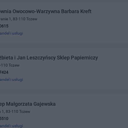
ownia Owocowo-Warzywna Barbara Kreft
anie 1, 83-110 Tczew
0615
andel i usługi
żbieta i Jan Leszczyńscy Sklep Papierniczy
83-110 Tczew
7424
andel i usługi
lep Małgorzata Gajewska
a 1, 83-110 Tczew
5510
andel i usługi