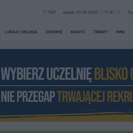
TOP
piątek, 07.08.2026
11:47
Tc
LOKALE I MIEJSCA
ZDROWIE
MIASTO
TEMATY
INNE