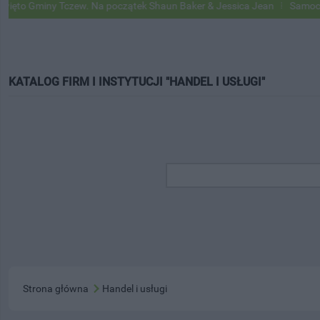
iny Tczew. Na początek Shaun Baker & Jessica Jean
Samochody Goog
KATALOG FIRM I INSTYTUCJI "HANDEL I USŁUGI"
Strona główna
Handel i usługi