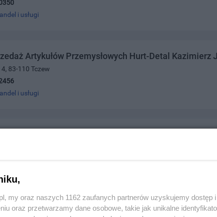
0350
andel i usługi
zedaż Artykułów Przemysłowych Hurt-Detal Kazimierz 
a 4, 83-110 Tczew
2456
andel i usługi
cz Marzanna Pasmanteria
4, 83-110 Tczew
7459
andel i usługi
niku,
z.pl, my oraz naszych 1162 zaufanych partnerów uzyskujemy dostęp
niu oraz przetwarzamy dane osobowe, takie jak unikalne identyfikat