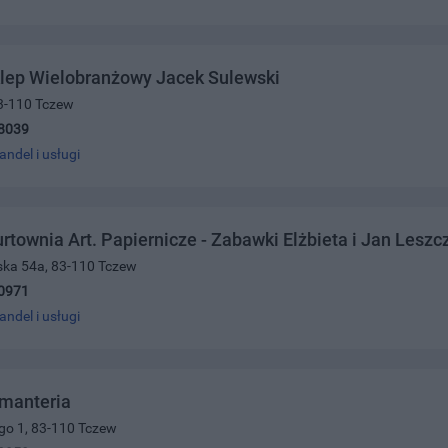
klep Wielobranżowy Jacek Sulewski
83-110 Tczew
8039
andel i usługi
rtownia Art. Papiernicze - Zabawki Elżbieta i Jan Leszc
ńska 54a, 83-110 Tczew
0971
andel i usługi
manteria
ego 1, 83-110 Tczew