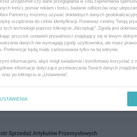
przez urządzenie czy dane przeglądania w celu zapewniania sperson
ych treści, pomiar reklam i treści, badanie odbiorców oraz ulepszan
fani Partnerzy możemy używać dokładnych danych geolokalizacyjn
tykę urządzenia do celów identyfikacji. Ponieważ cenimy Twoją pry
z tych technologii poprzez kliknięcie „Akceptuję”. Zgoda jest dobro
A Pomorska Fabryka Drożdży
ikając przycisk ustawień prywatności znajdujący się w lewym dolny
cem 3/4, 83-110 Tczew
etwarzania danych nie wymagają zgody użytkownika, ale masz prawo 
. Preferencje będą miały zastosowania tylko na tej witrynie.
4010
andel i usługi
szymi informacjami, abyś mógł świadomie i komfortowo korzystać z
gółowe informacje dotyczące przetwarzania Twoich danych znajdzi
s
oraz po kliknięciu w „Ustawienia”.
wiec Sp. z o.o. Hurtownia Oddział
4, 83-110 Tczew
USTAWIENIA
0831
andel i usługi
iotr Sprzedaż Artykułów Przemysłowych