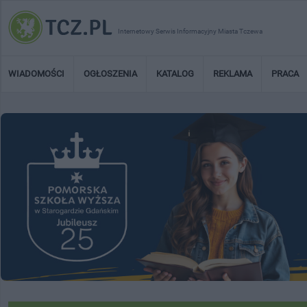
Internetowy Serwis Informacyjny Miasta Tczewa
WIADOMOŚCI
OGŁOSZENIA
KATALOG
REKLAMA
PRACA