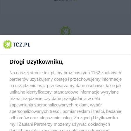
© 2001-2026 Tczew - TCZ.PL Sp. z o.o. Internetowy Serwis Informacyjny Miasta
Tczewa
Drogi Użytkowniku,
Na naszej stronie tcz.pl, my oraz naszych 1162 zaufanych
partnerów uzyskujemy dostęp i przechowujemy informacje
na urządzeniu oraz przetwarzamy dane osobowe, takie jak
unikalne identyfikatory, standardowe informacje wysyłane
przez urządzenie czy dane przeglądania w celu
zapewniania spersonalizowanych reklam, wybór
O FIRMIE
POLITYKA PRYWATNOŚCI
HOSTING
spersonalizowanych treści, pomiar reklam i treści, badanie
REKLAMA
WSPÓŁPRACA
RSS
FACEBOOK
KONTAKT
odbiorców oraz ulepszanie usług. Za zgodą Użytkownika
my i Zaufani Partnerzy możemy używać dokładnych
Nasze serwisy
danych geolokalizacyjnych oraz aktywnie skanować