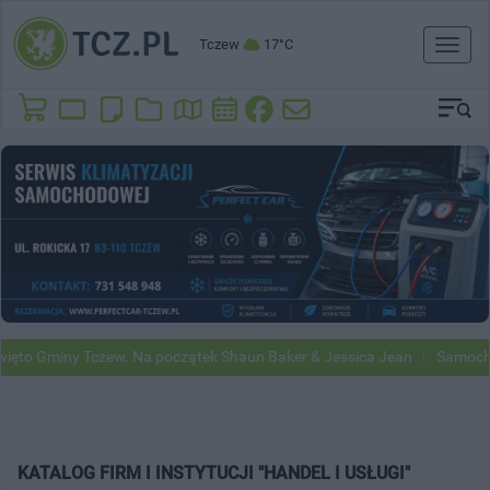
Tczew
17°C
Toggl
naviga
ęto Gminy Tczew. Na początek Shaun Baker & Jessica Jean
Samochod
KATALOG FIRM I INSTYTUCJI "HANDEL I USŁUGI"