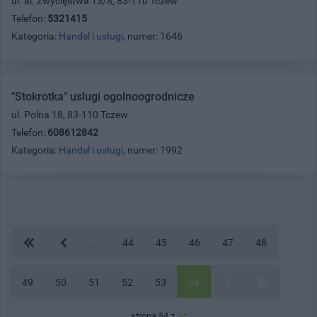
ul. al. Zwycięstwa 13/8, 83-110 Tczew
Telefon:
5321415
Kategoria:
Handel i usługi
, numer: 1646
"Stokrotka" uslugi ogolnoogrodnicze
ul. Polna 18, 83-110 Tczew
Telefon:
608612842
Kategoria:
Handel i usługi
, numer: 1992
...
44
45
46
47
48
49
50
51
52
53
54
strona 54 z
54