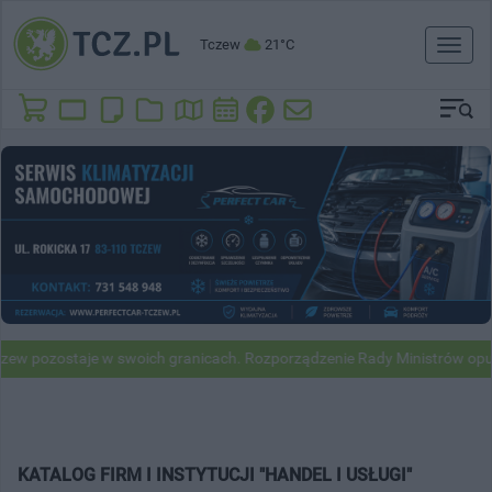
Tczew
21°C
Toggl
naviga
taje w swoich granicach. Rozporządzenie Rady Ministrów opublikowan
KATALOG FIRM I INSTYTUCJI "HANDEL I USŁUGI"