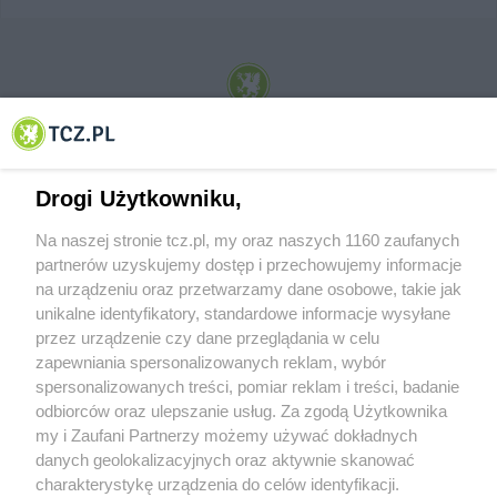
© 2001-2026 Tczew - TCZ.PL Sp. z o.o. Internetowy Serwis Informacyjny Miasta
Tczewa
Drogi Użytkowniku,
Na naszej stronie tcz.pl, my oraz naszych 1160 zaufanych
partnerów uzyskujemy dostęp i przechowujemy informacje
na urządzeniu oraz przetwarzamy dane osobowe, takie jak
unikalne identyfikatory, standardowe informacje wysyłane
przez urządzenie czy dane przeglądania w celu
zapewniania spersonalizowanych reklam, wybór
O FIRMIE
POLITYKA PRYWATNOŚCI
HOSTING
spersonalizowanych treści, pomiar reklam i treści, badanie
REKLAMA
WSPÓŁPRACA
RSS
FACEBOOK
KONTAKT
odbiorców oraz ulepszanie usług. Za zgodą Użytkownika
my i Zaufani Partnerzy możemy używać dokładnych
Nasze serwisy
danych geolokalizacyjnych oraz aktywnie skanować
charakterystykę urządzenia do celów identyfikacji.