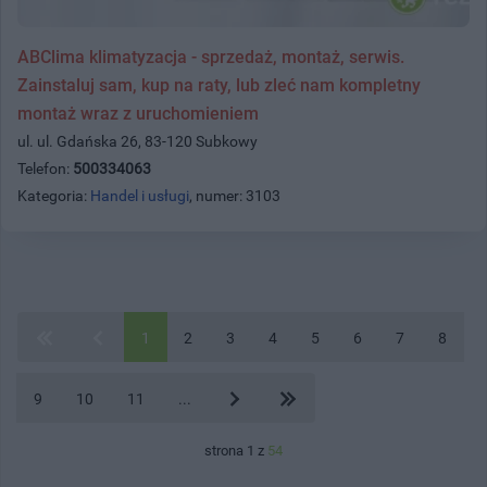
ABClima klimatyzacja - sprzedaż, montaż, serwis.
Zainstaluj sam, kup na raty, lub zleć nam kompletny
montaż wraz z uruchomieniem
ul. ul. Gdańska 26, 83-120 Subkowy
Telefon:
500334063
Kategoria:
Handel i usługi
, numer: 3103
1
2
3
4
5
6
7
8
9
10
11
...
strona 1 z
54