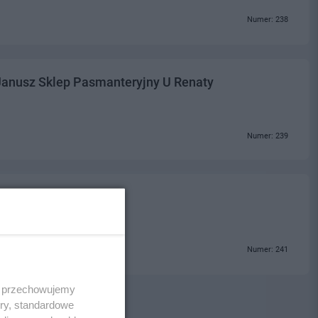
Numer: 238
Janusz Sklep Pasmanteryjny U Renaty
Numer: 239
Numer: 241
 i przechowujemy
ory, standardowe