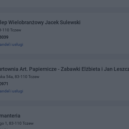
klep Wielobranżowy Jacek Sulewski
83-110 Tczew
8039
andel i usługi
rtownia Art. Papiernicze - Zabawki Elżbieta i Jan Leszc
ńska 54a, 83-110 Tczew
0971
andel i usługi
manteria
ego 1, 83-110 Tczew