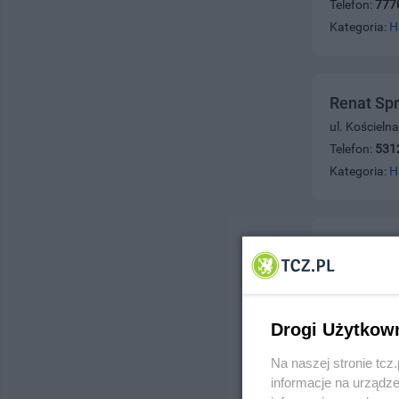
Telefon:
777
Kategoria:
H
Renat Spr
ul. Kościeln
Telefon:
531
Kategoria:
H
Hołubowi
ul. Żwirki 3
Telefon:
532
Kategoria:
H
Drogi Użytkow
Na naszej stronie tc
informacje na urządze