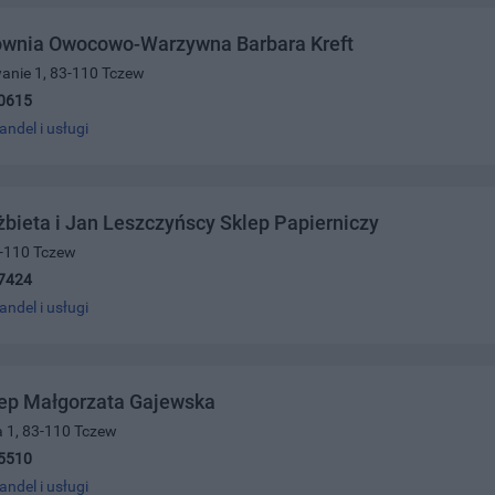
ownia Owocowo-Warzywna Barbara Kreft
anie 1, 83-110 Tczew
0615
andel i usługi
żbieta i Jan Leszczyńscy Sklep Papierniczy
83-110 Tczew
7424
andel i usługi
lep Małgorzata Gajewska
a 1, 83-110 Tczew
5510
andel i usługi