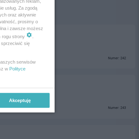
alizowanych reklam,
ie usług. Za zgodą
ych oraz aktywnie
watność, prosimy o
wolna i zawsze możesz
m rogu strony
.
sprzeciwić się
Numer: 242
 naszych serwisów
esz w
Polityce
Akceptuję
Numer: 243