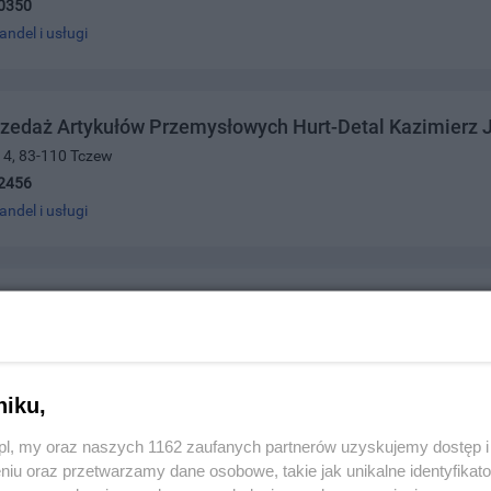
0350
andel i usługi
zedaż Artykułów Przemysłowych Hurt-Detal Kazimierz 
a 4, 83-110 Tczew
2456
andel i usługi
cz Marzanna Pasmanteria
4, 83-110 Tczew
7459
andel i usługi
niku,
z.pl, my oraz naszych 1162 zaufanych partnerów uzyskujemy dostęp
niu oraz przetwarzamy dane osobowe, takie jak unikalne identyfikat