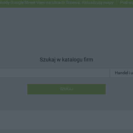
le Street View na ulicach Tczewa. Aktualizują mapy
Pod wpływem alk
Szukaj w katalogu firm
SZUKAJ