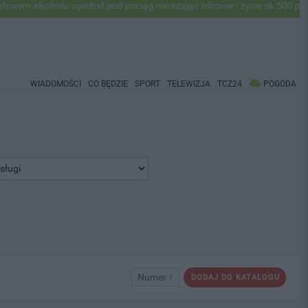
oholu wjechał pod pociąg narażając zdrowie i życie ok 500 pasażerów!
WIADOMOŚCI
CO BĘDZIE
SPORT
TELEWIZJA
TCZ24
POGODA
Numer ↑
DODAJ DO KATALOGU