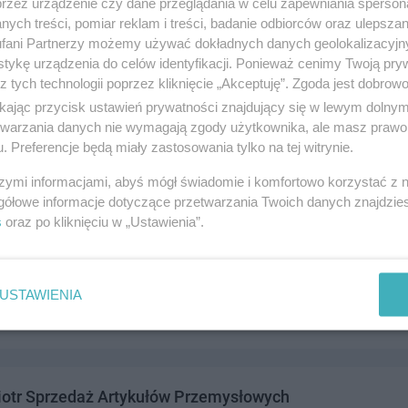
przez urządzenie czy dane przeglądania w celu zapewniania sperson
ych treści, pomiar reklam i treści, badanie odbiorców oraz ulepszan
fani Partnerzy możemy używać dokładnych danych geolokalizacyjn
tykę urządzenia do celów identyfikacji. Ponieważ cenimy Twoją pry
z tych technologii poprzez kliknięcie „Akceptuję”. Zgoda jest dobro
A Pomorska Fabryka Drożdży
ikając przycisk ustawień prywatności znajdujący się w lewym dolny
cem 3/4, 83-110 Tczew
etwarzania danych nie wymagają zgody użytkownika, ale masz prawo 
. Preferencje będą miały zastosowania tylko na tej witrynie.
4010
andel i usługi
szymi informacjami, abyś mógł świadomie i komfortowo korzystać z
gółowe informacje dotyczące przetwarzania Twoich danych znajdzi
s
oraz po kliknięciu w „Ustawienia”.
wiec Sp. z o.o. Hurtownia Oddział
4, 83-110 Tczew
USTAWIENIA
0831
andel i usługi
iotr Sprzedaż Artykułów Przemysłowych