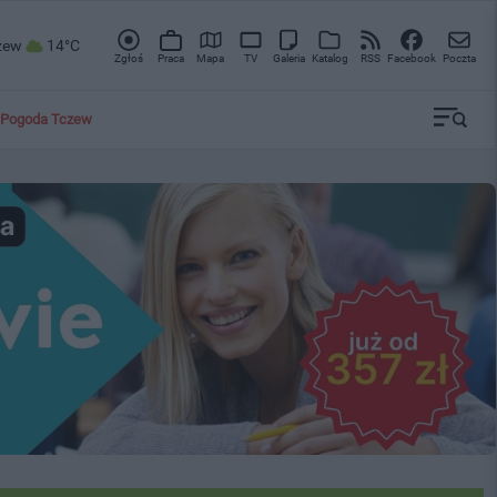
zew
14°C
Zgłoś
Praca
Mapa
TV
Galeria
Katalog
RSS
Facebook
Poczta
Pogoda Tczew