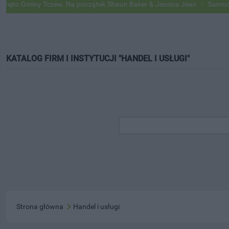
iny Tczew. Na początek Shaun Baker & Jessica Jean
Samochody Goog
KATALOG FIRM I INSTYTUCJI "HANDEL I USŁUGI"
Strona główna
Handel i usługi