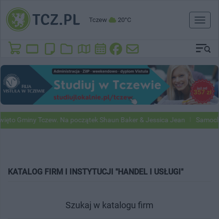
Tczew
20°C
Toggl
naviga
y Tczew. Na początek Shaun Baker & Jessica Jean
Samochody Google 
KATALOG FIRM I INSTYTUCJI "HANDEL I USŁUGI"
Szukaj w katalogu firm