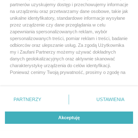
partnerów uzyskujemy dostęp i przechowujemy informacje
na urządzeniu oraz przetwarzamy dane osobowe, takie jak
unikalne identyfikatory, standardowe informacje wysyłane
przez urządzenie czy dane przeglądania w celu
zapewniania spersonalizowanych reklam, wybór
O FIRMIE
POLITYKA PRYWATNOŚCI
HOSTING
spersonalizowanych treści, pomiar reklam i treści, badanie
REKLAMA
WSPÓŁPRACA
RSS
FACEBOOK
KONTAKT
odbiorców oraz ulepszanie usług. Za zgodą Użytkownika
my i Zaufani Partnerzy możemy używać dokładnych
Nasze serwisy
danych geolokalizacyjnych oraz aktywnie skanować
charakterystykę urządzenia do celów identyfikacji.
Aktualności
Muzyka i kultura
Ponieważ cenimy Twoją prywatność, prosimy o zgodę na
Tcz24
Archiwum wydarzeń
korzystanie z tych technologii poprzez kliknięcie
Kronika Policyjna
Telewizja Internetowa
„Akceptuję”. Zgoda jest dobrowolna i zawsze możesz ją
Kalendarz imprez
Sport
zmienić/wycofać klikając przycisk ustawień prywatności
Salony urody i masażu
Żłobki i przedszkola
PARTNERZY
USTAWIENIA
Historia miasta
Zdjęcia miasta
znajdujący się w lewym dolnym rogu strony
. Niektóre
Władze miasta
Zabytki
rodzaje przetwarzania danych nie wymagają zgody
użytkownika, ale masz prawo sprzeciwić się takiemu
Akceptuję
przetwarzaniu. Preferencje będą miały zastosowania tylko
na tej witrynie.
Zainstaluj aplikację Tcz.pl w Google Play:
Android