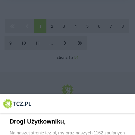
1
2
3
4
5
6
7
8
9
10
11
...
strona 1 z
54
© 2001-2026 Tczew - TCZ.PL Sp. z o.o. Internetowy Serwis Informacyjny Miasta
Tczewa
Drogi Użytkowniku,
Na naszej stronie tcz.pl, my oraz naszych 1162 zaufanych