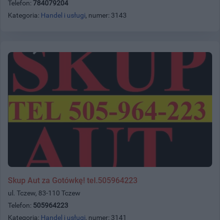
Telefon:
784079204
Kategoria:
Handel i usługi
, numer: 3143
Skup Aut za Gotówkę! tel.505964223
ul. Tczew, 83-110 Tczew
Telefon:
505964223
Kategoria:
Handel i usługi
, numer: 3141