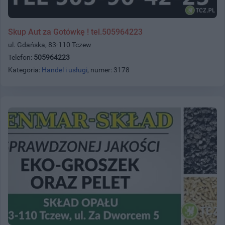
Skup Aut za Gotówkę ! tel.505964223
ul. Gdańska, 83-110 Tczew
Telefon:
505964223
Kategoria:
Handel i usługi
, numer: 3178