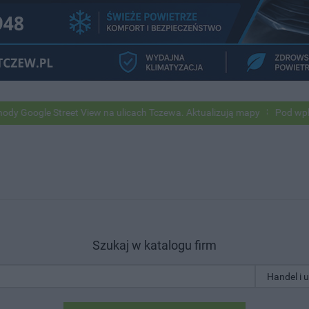
Street View na ulicach Tczewa. Aktualizują mapy
Pod wpływem alkoh
Szukaj w katalogu firm