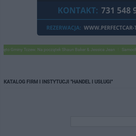
y Tczew. Na początek Shaun Baker & Jessica Jean
Samochody Google 
KATALOG FIRM I INSTYTUCJI "HANDEL I USŁUGI"