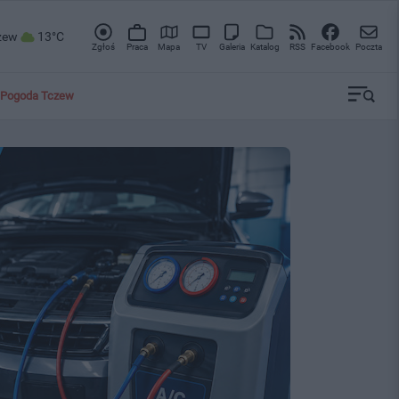
zew
13°C
Zgłoś
Praca
Mapa
TV
Galeria
Katalog
RSS
Facebook
Poczta
Pogoda Tczew