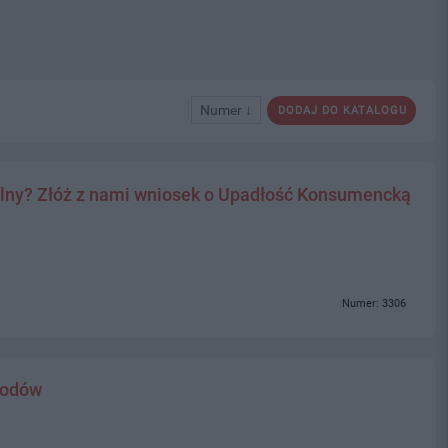
Numer ↓
DODAJ DO KATALOGU
alny? Złóż z nami wniosek o Upadłość Konsumencką
Numer: 3306
hodów