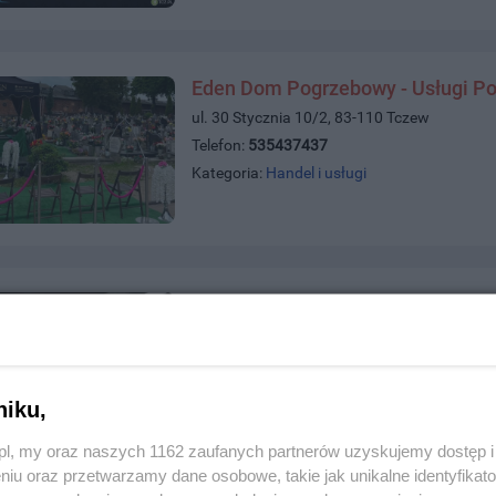
Eden Dom Pogrzebowy - Usługi P
ul. 30 Stycznia 10/2, 83-110 Tczew
Telefon:
535437437
Kategoria:
Handel i usługi
Kominki Sakam
ul. Trakt św. Wojciecha 375, 80-007 Gdańsk
Telefon:
500704111
Kategoria:
Handel i usługi
niku,
z.pl, my oraz naszych 1162 zaufanych partnerów uzyskujemy dostęp
niu oraz przetwarzamy dane osobowe, takie jak unikalne identyfikat