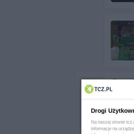
Drogi Użytkow
Na naszej stronie tc
informacje na urządze