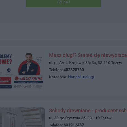
SZUKAJ
Masz długi? Stałeś się niewypłac
ul. ul. Armii Krajowej 86/5a, 83-110 Tczew
Telefon:
452825760
Kategoria:
Handel i usługi
Schody drewniane - producent sc
ul. 30-go Stycznia 35, 83-110 Tczew
Telefon:
601912487