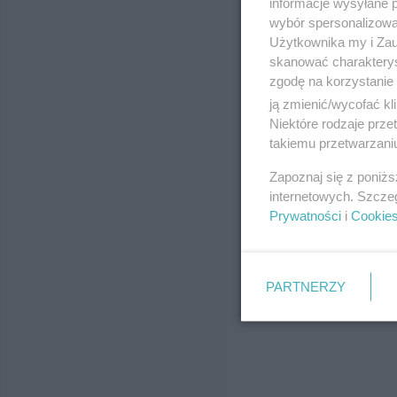
informacje wysyłane 
wybór spersonalizowan
Użytkownika my i Zau
skanować charakterys
zgodę na korzystanie 
ją zmienić/wycofać kl
Niektóre rodzaje prz
takiemu przetwarzaniu
Zapoznaj się z poniż
internetowych. Szcze
Prywatności
i
Cookie
PARTNERZY