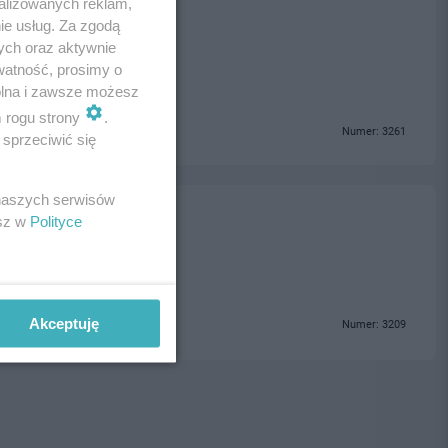
alizowanych reklam,
olice
ie usług. Za zgodą
ych oraz aktywnie
watność, prosimy o
wolna i zawsze możesz
m rogu strony
.
Numer: 3261
sprzeciwić się
 naszych serwisów
esz w
Polityce
Akceptuję
Numer: 3209