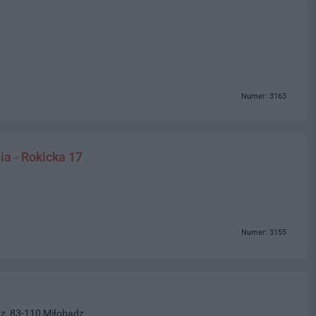
Numer: 3163
ia - Rokicka 17
Numer: 3155
z, 83-110 Miłobądz