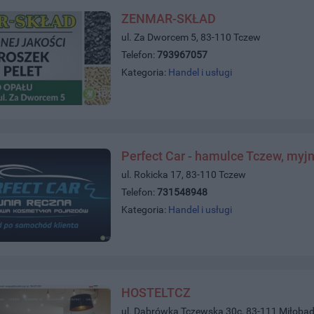
ZENMAR-SKŁAD
ul. Za Dworcem 5, 83-110 Tczew
Telefon:
793967057
Kategoria:
Handel i usługi
Perfect Car - hamulce Tczew, myjn
ul. Rokicka 17, 83-110 Tczew
Telefon:
731548948
Kategoria:
Handel i usługi
HOSTELTCZ
ul. Dabrówka Tczewska 30c, 83-111 Miłobąd