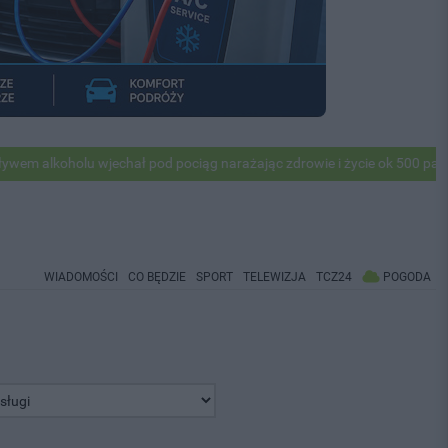
olu wjechał pod pociąg narażając zdrowie i życie ok 500 pasażerów! P
WIADOMOŚCI
CO BĘDZIE
SPORT
TELEWIZJA
TCZ24
POGODA