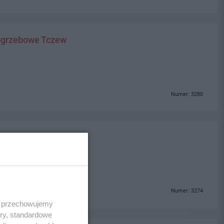
ogrzebowe Tczew
Numer: 3280
Numer: 3274
 i przechowujemy
ory, standardowe