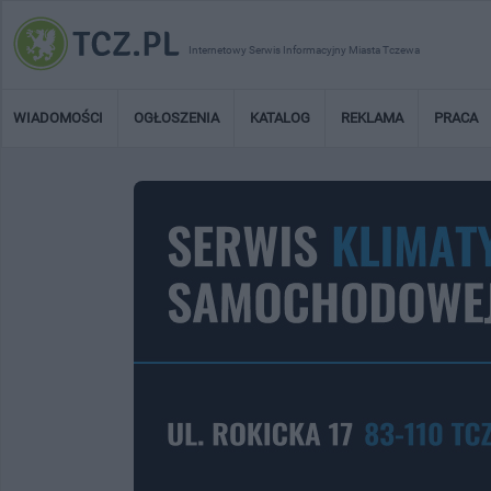
Internetowy Serwis Informacyjny Miasta Tczewa
WIADOMOŚCI
OGŁOSZENIA
KATALOG
REKLAMA
PRACA