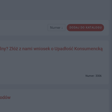
Numer ↓
DODAJ DO KATALOGU
alny? Złóż z nami wniosek o Upadłość Konsumencką
Numer: 3306
hodów