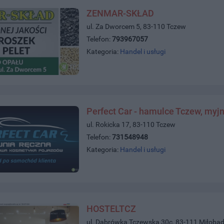
ZENMAR-SKŁAD
ul. Za Dworcem 5, 83-110 Tczew
Telefon:
793967057
Kategoria:
Handel i usługi
Perfect Car - hamulce Tczew, myjn
ul. Rokicka 17, 83-110 Tczew
Telefon:
731548948
Kategoria:
Handel i usługi
HOSTELTCZ
ul. Dabrówka Tczewska 30c, 83-111 Miłobąd