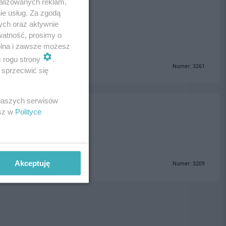
alizowanych reklam,
olice
ie usług. Za zgodą
ych oraz aktywnie
watność, prosimy o
wolna i zawsze możesz
m rogu strony
.
Numer: 3261
sprzeciwić się
 naszych serwisów
esz w
Polityce
Akceptuję
Numer: 3209