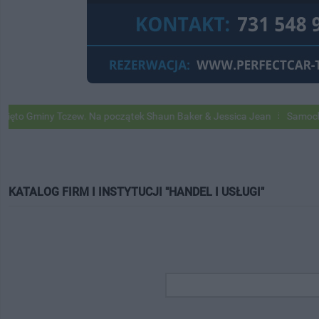
y Tczew. Na początek Shaun Baker & Jessica Jean
Samochody Google
KATALOG FIRM I INSTYTUCJI "HANDEL I USŁUGI"