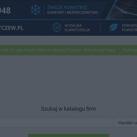
 Street View na ulicach Tczewa. Aktualizują mapy
Pod wpływem alkoh
Szukaj w katalogu firm