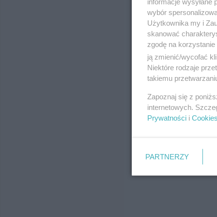
informacje wysyłane 
wybór spersonalizowan
Użytkownika my i Zau
skanować charakterys
zgodę na korzystanie 
ją zmienić/wycofać kl
Niektóre rodzaje prz
takiemu przetwarzaniu
Zapoznaj się z poniż
internetowych. Szcze
Prywatności
i
Cookie
PARTNERZY