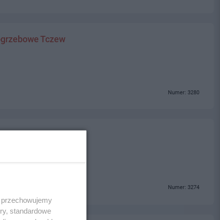
ogrzebowe Tczew
Numer: 3280
Numer: 3274
 i przechowujemy
ory, standardowe