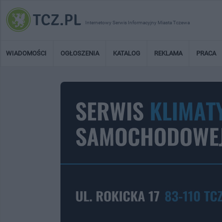
Internetowy Serwis Informacyjny Miasta Tczewa
WIADOMOŚCI
OGŁOSZENIA
KATALOG
REKLAMA
PRACA