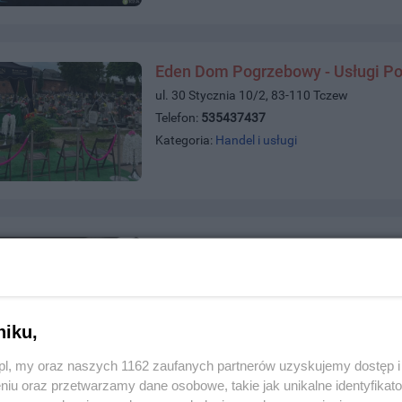
Eden Dom Pogrzebowy - Usługi P
ul. 30 Stycznia 10/2, 83-110 Tczew
Telefon:
535437437
Kategoria:
Handel i usługi
Kominki Sakam
ul. Trakt św. Wojciecha 375, 80-007 Gdańsk
Telefon:
500704111
Kategoria:
Handel i usługi
niku,
z.pl, my oraz naszych 1162 zaufanych partnerów uzyskujemy dostęp
niu oraz przetwarzamy dane osobowe, takie jak unikalne identyfikat