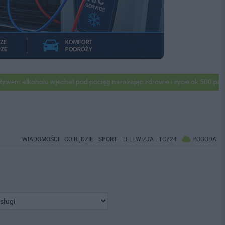
olu wjechał pod pociąg narażając zdrowie i życie ok 500 pasażerów! P
WIADOMOŚCI
CO BĘDZIE
SPORT
TELEWIZJA
TCZ24
POGODA