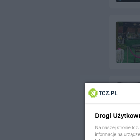
Drogi Użytkow
Na naszej stronie tc
informacje na urządze