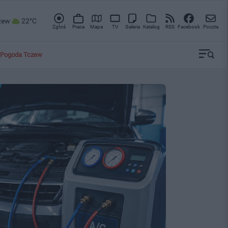
zew
22°C
Zgłoś
Praca
Mapa
TV
Galeria
Katalog
RSS
Facebook
Poczta
Pogoda Tczew