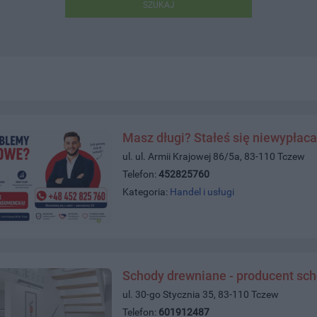
SZUKAJ
Masz długi? Stałeś się niewypłac
ul. ul. Armii Krajowej 86/5a, 83-110 Tczew
Telefon:
452825760
Kategoria:
Handel i usługi
Schody drewniane - producent sc
ul. 30-go Stycznia 35, 83-110 Tczew
Telefon:
601912487