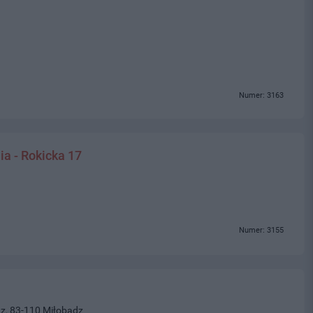
Numer: 3163
ia - Rokicka 17
Numer: 3155
z, 83-110 Miłobądz