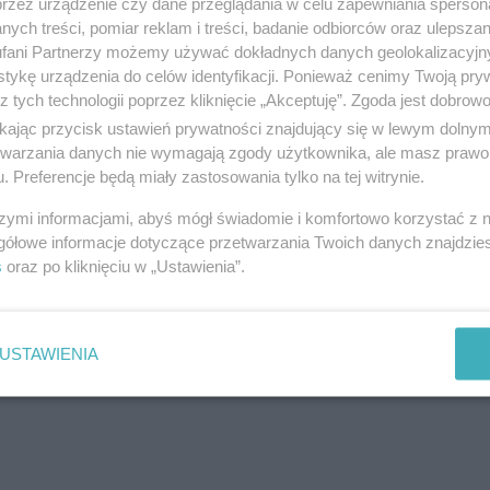
przez urządzenie czy dane przeglądania w celu zapewniania sperson
Skup Aut Samochodów Tczew i Ok
ych treści, pomiar reklam i treści, badanie odbiorców oraz ulepszan
fani Partnerzy możemy używać dokładnych danych geolokalizacyjn
ul. Tczewska 31, 83-032 Kolnik
tykę urządzenia do celów identyfikacji. Ponieważ cenimy Twoją pry
Telefon:
794430044
z tych technologii poprzez kliknięcie „Akceptuję”. Zgoda jest dobro
Kategoria:
Handel i usługi
ikając przycisk ustawień prywatności znajdujący się w lewym dolny
etwarzania danych nie wymagają zgody użytkownika, ale masz prawo 
. Preferencje będą miały zastosowania tylko na tej witrynie.
szymi informacjami, abyś mógł świadomie i komfortowo korzystać z
Eko Komes
gółowe informacje dotyczące przetwarzania Twoich danych znajdzi
s
oraz po kliknięciu w „Ustawienia”.
ul. Tczewska 44, 83-032 Kolnik
Telefon:
583421710
Kategoria:
Handel i usługi
USTAWIENIA