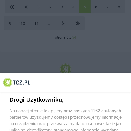
1
2
3
4
5
6
7
8
9
10
11
...
strona 5 z
54
© 2001-2026 Tczew - TCZ.PL Sp. z o.o. Internetowy Serwis Informacyjny Miasta
Tczewa
Drogi Użytkowniku,
Na naszej stronie tcz.pl, my oraz naszych 1162 zaufanych
partnerów uzyskujemy dostęp i przechowujemy informacje
na urządzeniu oraz przetwarzamy dane osobowe, takie jak
unikalne identyfikatory, standardowe informacje wysyłane