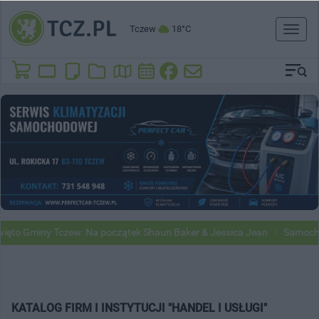
Tczew
18°C
Toggl
naviga
to Gminy Tczew. Na początek Shaun Baker & Jessica Jean
Samochody 
KATALOG FIRM I INSTYTUCJI "HANDEL I USŁUGI"