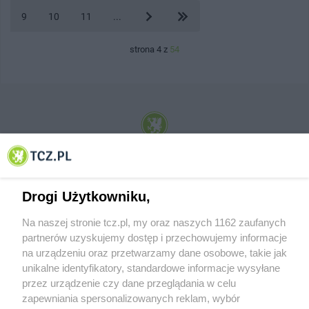
9
10
11
...
strona 4 z
54
© 2001-2026 Tczew - TCZ.PL Sp. z o.o. Internetowy Serwis Informacyjny Miasta
Tczewa
Drogi Użytkowniku,
Na naszej stronie tcz.pl, my oraz naszych 1162 zaufanych
partnerów uzyskujemy dostęp i przechowujemy informacje
na urządzeniu oraz przetwarzamy dane osobowe, takie jak
unikalne identyfikatory, standardowe informacje wysyłane
przez urządzenie czy dane przeglądania w celu
zapewniania spersonalizowanych reklam, wybór
O FIRMIE
POLITYKA PRYWATNOŚCI
HOSTING