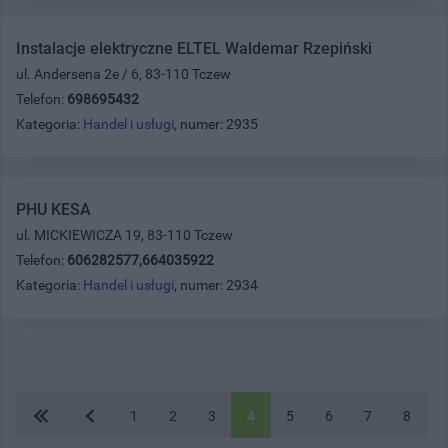
Instalacje elektryczne ELTEL Waldemar Rzepiński
ul. Andersena 2e / 6, 83-110 Tczew
Telefon:
698695432
Kategoria:
Handel i usługi
, numer: 2935
PHU KESA
ul. MICKIEWICZA 19, 83-110 Tczew
Telefon:
606282577,664035922
Kategoria:
Handel i usługi
, numer: 2934
1
2
3
4
5
6
7
8