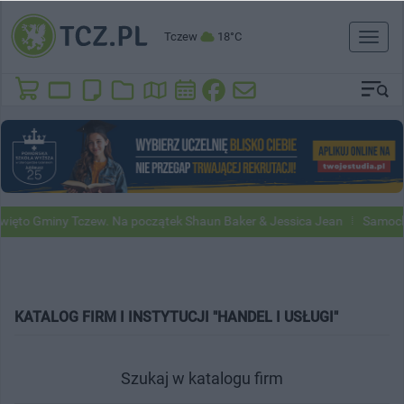
Tczew
18°C
Toggl
naviga
ęto Gminy Tczew. Na początek Shaun Baker & Jessica Jean
Samochody
KATALOG FIRM I INSTYTUCJI "HANDEL I USŁUGI"
Szukaj w katalogu firm