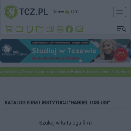
Tczew
17°C
Toggl
naviga
to Gminy Tczew. Na początek Shaun Baker & Jessica Jean
Samochody 
KATALOG FIRM I INSTYTUCJI "HANDEL I USŁUGI"
Szukaj w katalogu firm