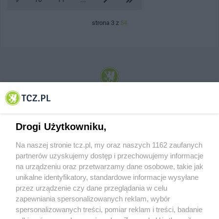
strona 3 z
54
© 2001-2026 Tczew - TCZ.PL Sp. z o.o. Internetowy Serwis Informacyjny Miasta
Tczewa
Drogi Użytkowniku,
Na naszej stronie tcz.pl, my oraz naszych 1162 zaufanych
partnerów uzyskujemy dostęp i przechowujemy informacje
na urządzeniu oraz przetwarzamy dane osobowe, takie jak
unikalne identyfikatory, standardowe informacje wysyłane
przez urządzenie czy dane przeglądania w celu
zapewniania spersonalizowanych reklam, wybór
O FIRMIE
POLITYKA PRYWATNOŚCI
HOSTING
spersonalizowanych treści, pomiar reklam i treści, badanie
REKLAMA
WSPÓŁPRACA
RSS
FACEBOOK
KONTAKT