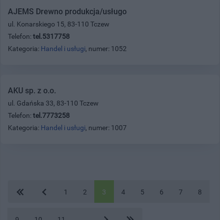
AJEMS Drewno produkcja/usługo
ul. Konarskiego 15, 83-110 Tczew
Telefon:
tel.5317758
Kategoria:
Handel i usługi
, numer: 1052
AKU sp. z o.o.
ul. Gdańska 33, 83-110 Tczew
Telefon:
tel.7773258
Kategoria:
Handel i usługi
, numer: 1007
1
2
3
4
5
6
7
8
9
10
11
...