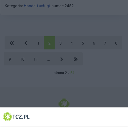
Kategoria:
Handel i usługi
, numer: 2452
1
2
3
4
5
6
7
8
9
10
11
...
strona 2 z
54
© 2001-2026 Tczew - TCZ.PL Sp. z o.o. Internetowy Serwis Informacyjny Miasta
Tczewa