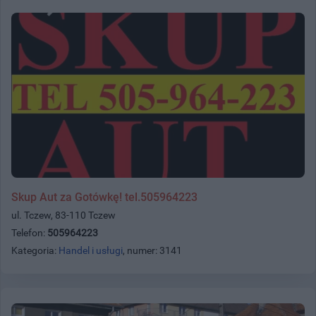
Skup Aut za Gotówkę! tel.505964223
ul. Tczew, 83-110 Tczew
Telefon:
505964223
Kategoria:
Handel i usługi
, numer: 3141