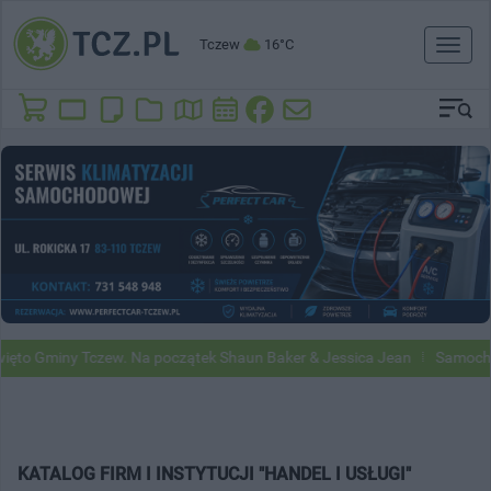
Tczew
16°C
Toggl
naviga
miny Tczew. Na początek Shaun Baker & Jessica Jean
Samochody Goo
KATALOG FIRM I INSTYTUCJI "HANDEL I USŁUGI"