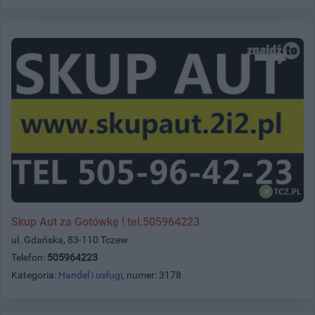
Skup Aut za Gotówkę ! tel.505964223
ul. Gdańska, 83-110 Tczew
Telefon:
505964223
Kategoria:
Handel i usługi
, numer: 3178