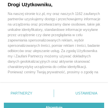
Drogi Użytkowniku,
Na naszej stronie tcz.pl, my oraz naszych 1162 zaufanych
partnerów uzyskujemy dostęp i przechowujemy informacje
na urządzeniu oraz przetwarzamy dane osobowe, takie jak
unikalne identyfikatory, standardowe informacje wysyłane
przez urządzenie czy dane przeglądania w celu
zapewniania spersonalizowanych reklam, wybór
O FIRMIE
POLITYKA PRYWATNOŚCI
HOSTING
spersonalizowanych treści, pomiar reklam i treści, badanie
REKLAMA
WSPÓŁPRACA
RSS
FACEBOOK
KONTAKT
odbiorców oraz ulepszanie usług. Za zgodą Użytkownika
my i Zaufani Partnerzy możemy używać dokładnych
Nasze serwisy
danych geolokalizacyjnych oraz aktywnie skanować
charakterystykę urządzenia do celów identyfikacji.
Aktualności
Muzyka i kultura
Ponieważ cenimy Twoją prywatność, prosimy o zgodę na
Tcz24
Archiwum wydarzeń
korzystanie z tych technologii poprzez kliknięcie
Kronika Policyjna
Telewizja Internetowa
„Akceptuję”. Zgoda jest dobrowolna i zawsze możesz ją
Kalendarz imprez
Sport
zmienić/wycofać klikając przycisk ustawień prywatności
Salony urody i masażu
Żłobki i przedszkola
PARTNERZY
USTAWIENIA
Historia miasta
Zdjęcia miasta
znajdujący się w lewym dolnym rogu strony
. Niektóre
Władze miasta
Zabytki
rodzaje przetwarzania danych nie wymagają zgody
użytkownika, ale masz prawo sprzeciwić się takiemu
Akceptuję