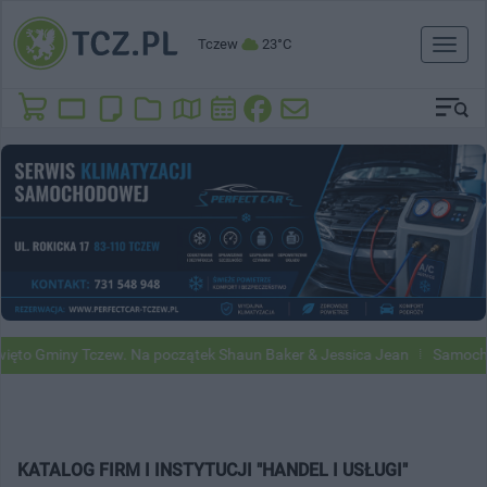
Tczew
23°C
Toggl
naviga
ny Tczew. Na początek Shaun Baker & Jessica Jean
Samochody Google
KATALOG FIRM I INSTYTUCJI "HANDEL I USŁUGI"