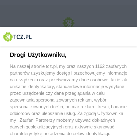
© 2001-2026 Tczew - TCZ.PL Sp. z o.o. Internetowy Serwis Informacyjny Miasta
Tczewa
Drogi Użytkowniku,
Na naszej stronie tcz.pl, my oraz naszych 1162 zaufanych
partnerów uzyskujemy dostęp i przechowujemy informacje
na urządzeniu oraz przetwarzamy dane osobowe, takie jak
unikalne identyfikatory, standardowe informacje wysyłane
przez urządzenie czy dane przeglądania w celu
zapewniania spersonalizowanych reklam, wybór
O FIRMIE
POLITYKA PRYWATNOŚCI
HOSTING
spersonalizowanych treści, pomiar reklam i treści, badanie
REKLAMA
WSPÓŁPRACA
RSS
FACEBOOK
KONTAKT
odbiorców oraz ulepszanie usług. Za zgodą Użytkownika
my i Zaufani Partnerzy możemy używać dokładnych
Nasze serwisy
danych geolokalizacyjnych oraz aktywnie skanować
charakterystykę urządzenia do celów identyfikacji.