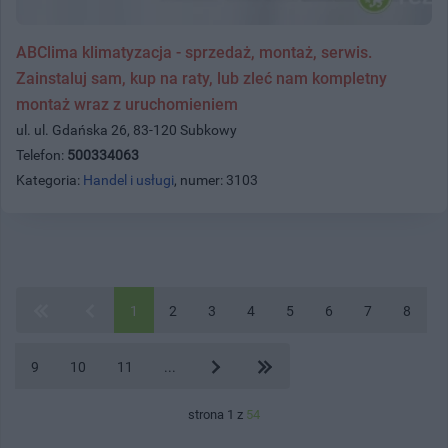
ABClima klimatyzacja - sprzedaż, montaż, serwis.
Zainstaluj sam, kup na raty, lub zleć nam kompletny
montaż wraz z uruchomieniem
ul. ul. Gdańska 26, 83-120 Subkowy
Telefon:
500334063
Kategoria:
Handel i usługi
, numer: 3103
1
2
3
4
5
6
7
8
9
10
11
...
strona 1 z
54