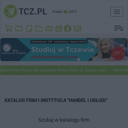
Tczew
24°C
Toggl
naviga
to Gminy Tczew. Na początek Shaun Baker & Jessica Jean
Samochody 
KATALOG FIRM I INSTYTUCJI "HANDEL I USŁUGI"
Szukaj w katalogu firm