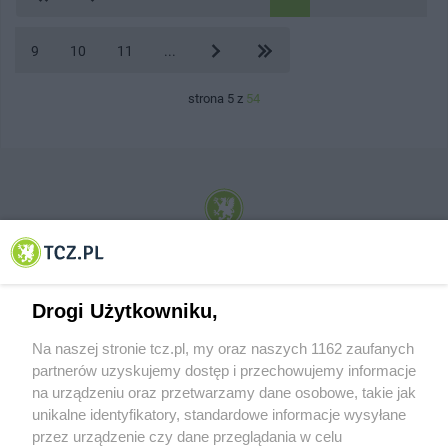
9
10
11
...
strona 5 z
54
© 2001-2026 Tczew - TCZ.PL Sp. z o.o. Internetowy Serwis Informacyjny Miasta
Tczewa
Drogi Użytkowniku,
Na naszej stronie tcz.pl, my oraz naszych 1162 zaufanych
partnerów uzyskujemy dostęp i przechowujemy informacje
na urządzeniu oraz przetwarzamy dane osobowe, takie jak
unikalne identyfikatory, standardowe informacje wysyłane
przez urządzenie czy dane przeglądania w celu