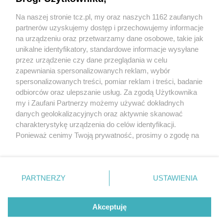
Na naszej stronie tcz.pl, my oraz naszych 1162 zaufanych
partnerów uzyskujemy dostęp i przechowujemy informacje
na urządzeniu oraz przetwarzamy dane osobowe, takie jak
unikalne identyfikatory, standardowe informacje wysyłane
przez urządzenie czy dane przeglądania w celu
zapewniania spersonalizowanych reklam, wybór
O FIRMIE
POLITYKA PRYWATNOŚCI
HOSTING
spersonalizowanych treści, pomiar reklam i treści, badanie
REKLAMA
WSPÓŁPRACA
RSS
FACEBOOK
KONTAKT
odbiorców oraz ulepszanie usług. Za zgodą Użytkownika
my i Zaufani Partnerzy możemy używać dokładnych
Nasze serwisy
danych geolokalizacyjnych oraz aktywnie skanować
charakterystykę urządzenia do celów identyfikacji.
Aktualności
Muzyka i kultura
Ponieważ cenimy Twoją prywatność, prosimy o zgodę na
Tcz24
Archiwum wydarzeń
korzystanie z tych technologii poprzez kliknięcie
Kronika Policyjna
Telewizja Internetowa
„Akceptuję”. Zgoda jest dobrowolna i zawsze możesz ją
Kalendarz imprez
Sport
zmienić/wycofać klikając przycisk ustawień prywatności
Salony urody i masażu
Żłobki i przedszkola
PARTNERZY
USTAWIENIA
Historia miasta
Zdjęcia miasta
znajdujący się w lewym dolnym rogu strony
. Niektóre
Władze miasta
Zabytki
rodzaje przetwarzania danych nie wymagają zgody
użytkownika, ale masz prawo sprzeciwić się takiemu
Akceptuję
przetwarzaniu. Preferencje będą miały zastosowania tylko