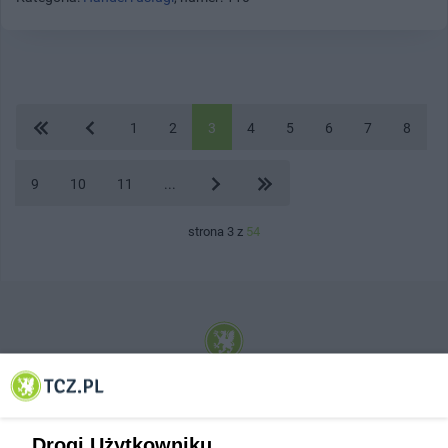
1
2
3
4
5
6
7
8
9
10
11
...
strona 3 z
54
© 2001-2026 Tczew - TCZ.PL Sp. z o.o. Internetowy Serwis Informacyjny Miasta
Tczewa
Drogi Użytkowniku,