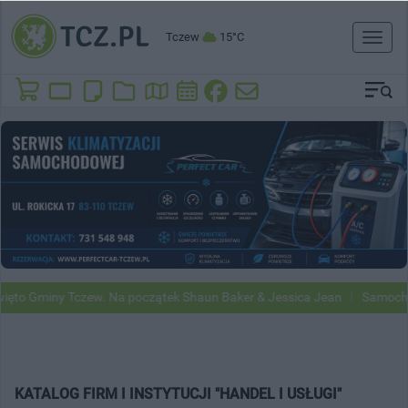
Tczew
15°C
Toggl
naviga
to Gminy Tczew. Na początek Shaun Baker & Jessica Jean
Samochody 
KATALOG FIRM I INSTYTUCJI "HANDEL I USŁUGI"