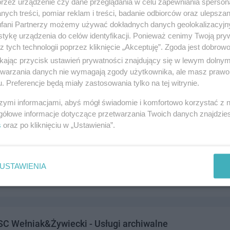
przez urządzenie czy dane przeglądania w celu zapewniania sperson
ych treści, pomiar reklam i treści, badanie odbiorców oraz ulepszan
fani Partnerzy możemy używać dokładnych danych geolokalizacyjn
tykę urządzenia do celów identyfikacji. Ponieważ cenimy Twoją pry
z tych technologii poprzez kliknięcie „Akceptuję”. Zgoda jest dobro
ONIA Studio architektury krajobrazu
ikając przycisk ustawień prywatności znajdujący się w lewym dolny
 82-200 Malbork
etwarzania danych nie wymagają zgody użytkownika, ale masz prawo 
. Preferencje będą miały zastosowania tylko na tej witrynie.
214997
andel i usługi
szymi informacjami, abyś mógł świadomie i komfortowo korzystać z
gółowe informacje dotyczące przetwarzania Twoich danych znajdzi
s
oraz po kliknięciu w „Ustawienia”.
tonia Agnieszka Szamocka-Niemas
 82-200 Malbork
USTAWIENIA
y:790214997
andel i usługi
C Wełniak&Żywiecki - Usługi archiwalne