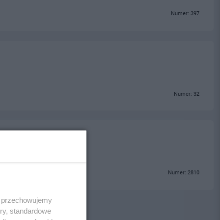
Numer: 397
Numer: 32
Numer: 2810
 i przechowujemy
ory, standardowe