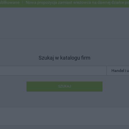
ne
Nowa propozycja zamiast wieżowca na dawnej działce po USC
Szukaj w katalogu firm
SZUKAJ