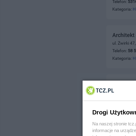
Telefon:
531
Kategoria:
H
Architekt
ul. Żwirki 4
Telefon:
58 
Kategoria:
H
Architekt
ul. Malbork,
Telefon:
516
Kategoria:
H
Drogi Użytkow
Na naszej stronie tc
informacje na urządze