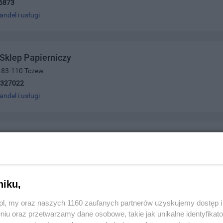
6873
andel i usługi
 Sklep Papierniczy
7, 83-110 Tczew
5327022
andel i usługi
onia
 82-200 Malbork
346052
andel i usługi
niku,
z.pl, my oraz naszych 1160 zaufanych partnerów uzyskujemy dostęp
niu oraz przetwarzamy dane osobowe, takie jak unikalne identyfikat