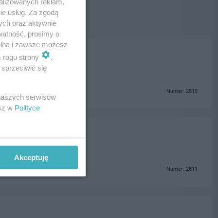
alizowanych reklam,
ie usług. Za zgodą
ych oraz aktywnie
watność, prosimy o
wolna i zawsze możesz
m rogu strony
.
sprzeciwić się
Numer: 2815
 naszych serwisów
esz w
Polityce
Akceptuję
Numer: 2811