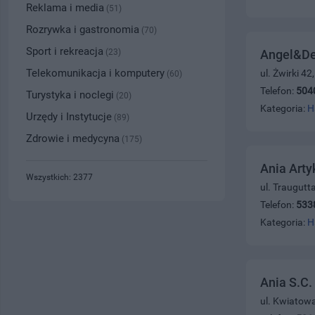
Reklama i media
(51)
Rozrywka i gastronomia
(70)
Sport i rekreacja
(23)
Angel&Dev
Telekomunikacja i komputery
ul. Żwirki 42
(60)
Telefon:
504
Turystyka i noclegi
(20)
Kategoria:
H
Urzędy i Instytucje
(89)
Zdrowie i medycyna
(175)
Ania Art
Wszystkich: 2377
ul. Traugutt
Telefon:
533
Kategoria:
H
Ania S.C.
ul. Kwiatow