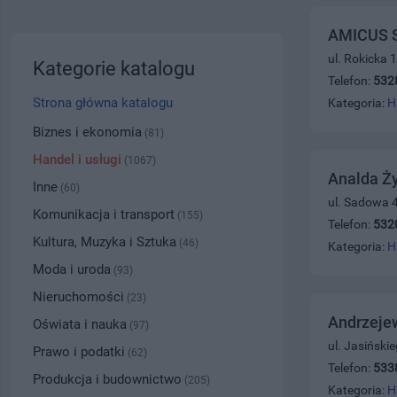
AMICUS 
ul. Rokicka 
Kategorie katalogu
Telefon:
532
Strona główna katalogu
Kategoria:
H
Biznes i ekonomia
(81)
Handel i usługi
(1067)
Analda Ży
Inne
(60)
ul. Sadowa 
Komunikacja i transport
(155)
Telefon:
532
Kultura, Muzyka i Sztuka
(46)
Kategoria:
H
Moda i uroda
(93)
Nieruchomości
(23)
Andrzeje
Oświata i nauka
(97)
ul. Jasiński
Prawo i podatki
(62)
Telefon:
533
Produkcja i budownictwo
(205)
Kategoria:
H