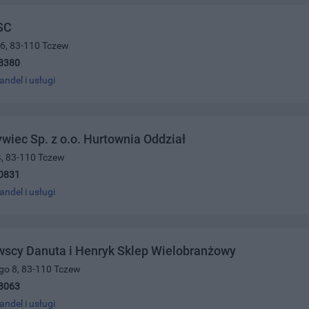
SC
16, 83-110 Tczew
8380
andel i usługi
wiec Sp. z o.o. Hurtownia Oddział
4, 83-110 Tczew
0831
andel i usługi
wscy Danuta i Henryk Sklep Wielobranżowy
ego 8, 83-110 Tczew
8063
andel i usługi