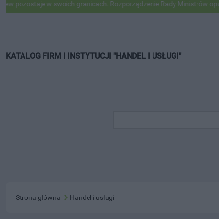
staje w swoich granicach. Rozporządzenie Rady Ministrów opublikowa
KATALOG FIRM I INSTYTUCJI "HANDEL I USŁUGI"
Strona główna
Handel i usługi