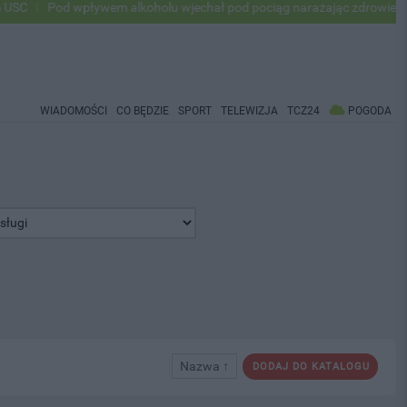
Pod wpływem alkoholu wjechał pod pociąg narażając zdrowie i życie ok 
WIADOMOŚCI
CO BĘDZIE
SPORT
TELEWIZJA
TCZ24
POGODA
Nazwa ↑
DODAJ DO KATALOGU