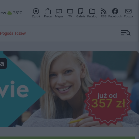
zew
23°C
Zgłoś
Praca
Mapa
TV
Galeria
Katalog
RSS
Facebook
Poczta
Pogoda Tczew