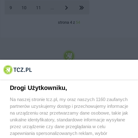
9
10
11
...
strona 4 z
54
© 2001-2026 Tczew - TCZ.PL Sp. z o.o. Internetowy Serwis Informacyjny Miasta
Tczewa
Drogi Użytkowniku,
Na naszej stronie tcz.pl, my oraz naszych 1160 zaufanych
partnerów uzyskujemy dostęp i przechowujemy informacje
na urządzeniu oraz przetwarzamy dane osobowe, takie jak
unikalne identyfikatory, standardowe informacje wysyłane
przez urządzenie czy dane przeglądania w celu
zapewniania spersonalizowanych reklam, wybór
O FIRMIE
POLITYKA PRYWATNOŚCI
HOSTING