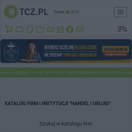
Tczew
21°C
Toggl
naviga
w pozostaje w swoich granicach. Rozporządzenie Rady Ministrów opub
KATALOG FIRM I INSTYTUCJI "HANDEL I USŁUGI"
Szukaj w katalogu firm