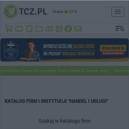
Tczew
21°C
Toggl
naviga
to Gminy Tczew. Na początek Shaun Baker & Jessica Jean
Samochody 
KATALOG FIRM I INSTYTUCJI "HANDEL I USŁUGI"
Szukaj w katalogu firm