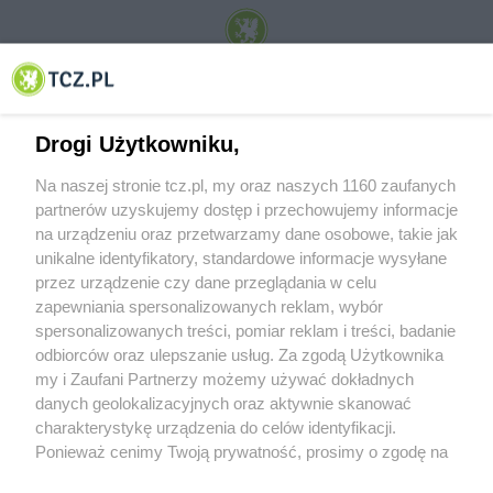
© 2001-2026 Tczew - TCZ.PL Sp. z o.o. Internetowy Serwis Informacyjny Miasta
Tczewa
Drogi Użytkowniku,
Na naszej stronie tcz.pl, my oraz naszych 1160 zaufanych
partnerów uzyskujemy dostęp i przechowujemy informacje
na urządzeniu oraz przetwarzamy dane osobowe, takie jak
unikalne identyfikatory, standardowe informacje wysyłane
przez urządzenie czy dane przeglądania w celu
zapewniania spersonalizowanych reklam, wybór
O FIRMIE
POLITYKA PRYWATNOŚCI
HOSTING
spersonalizowanych treści, pomiar reklam i treści, badanie
REKLAMA
WSPÓŁPRACA
RSS
FACEBOOK
KONTAKT
odbiorców oraz ulepszanie usług. Za zgodą Użytkownika
my i Zaufani Partnerzy możemy używać dokładnych
Nasze serwisy
danych geolokalizacyjnych oraz aktywnie skanować
charakterystykę urządzenia do celów identyfikacji.
Aktualności
Muzyka i kultura
Ponieważ cenimy Twoją prywatność, prosimy o zgodę na
Tcz24
Archiwum wydarzeń
korzystanie z tych technologii poprzez kliknięcie
Kronika Policyjna
Telewizja Internetowa