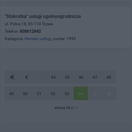
"Stokrotka" uslugi ogolnoogrodnicze
ul. Polna 18, 83-110 Tczew
Telefon:
608612842
Kategoria:
Handel i usługi
, numer: 1992
...
44
45
46
47
48
49
50
51
52
53
54
strona 54 z
54