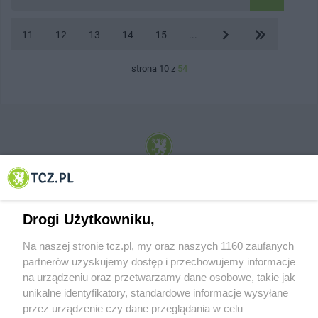
11
12
13
14
15
...
strona 10 z
54
© 2001-2026 Tczew - TCZ.PL Sp. z o.o. Internetowy Serwis Informacyjny Miasta
Tczewa
Drogi Użytkowniku,
Na naszej stronie tcz.pl, my oraz naszych 1160 zaufanych
partnerów uzyskujemy dostęp i przechowujemy informacje
na urządzeniu oraz przetwarzamy dane osobowe, takie jak
unikalne identyfikatory, standardowe informacje wysyłane
przez urządzenie czy dane przeglądania w celu