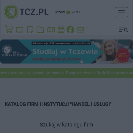
Tczew
27°C
Toggl
naviga
w pozostaje w swoich granicach. Rozporządzenie Rady Ministrów opub
KATALOG FIRM I INSTYTUCJI "HANDEL I USŁUGI"
Szukaj w katalogu firm