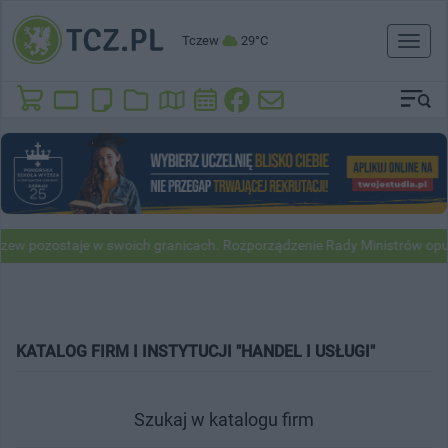
Tczew
29°C
Toggl
naviga
w pozostaje w swoich granicach. Rozporządzenie Rady Ministrów opubl
KATALOG FIRM I INSTYTUCJI "HANDEL I USŁUGI"
Szukaj w katalogu firm