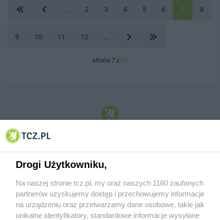
...
2
3
4
5
6
7
8
9
10
11
12
...
strona 7 z
54
© 2001-2026 Tczew - TCZ.PL Sp. z o.o. Internetowy Serwis Informacyjny Miasta
Tczewa
Drogi Użytkowniku,
Na naszej stronie tcz.pl, my oraz naszych 1160 zaufanych
partnerów uzyskujemy dostęp i przechowujemy informacje
na urządzeniu oraz przetwarzamy dane osobowe, takie jak
unikalne identyfikatory, standardowe informacje wysyłane