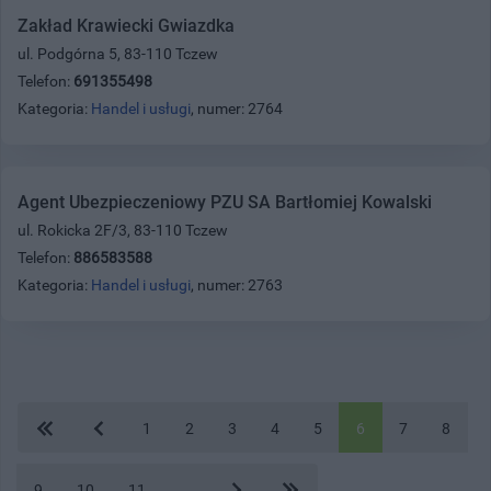
Zakład Krawiecki Gwiazdka
ul. Podgórna 5, 83-110 Tczew
Telefon:
691355498
Kategoria:
Handel i usługi
, numer: 2764
Agent Ubezpieczeniowy PZU SA Bartłomiej Kowalski
ul. Rokicka 2F/3, 83-110 Tczew
Telefon:
886583588
Kategoria:
Handel i usługi
, numer: 2763
1
2
3
4
5
6
7
8
9
10
11
...