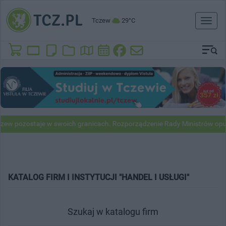
Tczew
29°C
Toggl
naviga
w pozostaje w swoich granicach. Rozporządzenie Rady Ministrów opubl
KATALOG FIRM I INSTYTUCJI "HANDEL I USŁUGI"
Szukaj w katalogu firm