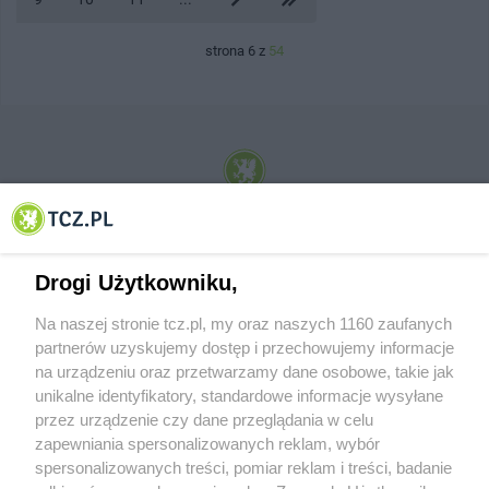
strona 6 z
54
© 2001-2026 Tczew - TCZ.PL Sp. z o.o. Internetowy Serwis Informacyjny Miasta
Tczewa
Drogi Użytkowniku,
Na naszej stronie tcz.pl, my oraz naszych 1160 zaufanych
partnerów uzyskujemy dostęp i przechowujemy informacje
na urządzeniu oraz przetwarzamy dane osobowe, takie jak
unikalne identyfikatory, standardowe informacje wysyłane
przez urządzenie czy dane przeglądania w celu
zapewniania spersonalizowanych reklam, wybór
O FIRMIE
POLITYKA PRYWATNOŚCI
HOSTING
spersonalizowanych treści, pomiar reklam i treści, badanie
REKLAMA
WSPÓŁPRACA
RSS
FACEBOOK
KONTAKT