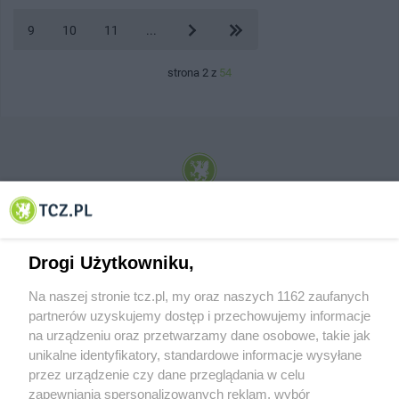
9
10
11
...
strona 2 z
54
© 2001-2026 Tczew - TCZ.PL Sp. z o.o. Internetowy Serwis Informacyjny Miasta
Tczewa
Drogi Użytkowniku,
Na naszej stronie tcz.pl, my oraz naszych 1162 zaufanych
partnerów uzyskujemy dostęp i przechowujemy informacje
na urządzeniu oraz przetwarzamy dane osobowe, takie jak
unikalne identyfikatory, standardowe informacje wysyłane
przez urządzenie czy dane przeglądania w celu
zapewniania spersonalizowanych reklam, wybór
O FIRMIE
POLITYKA PRYWATNOŚCI
HOSTING