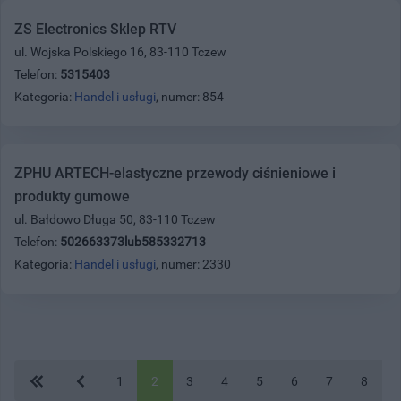
ZS Electronics Sklep RTV
ul. Wojska Polskiego 16, 83-110 Tczew
Telefon:
5315403
Kategoria:
Handel i usługi
, numer: 854
ZPHU ARTECH-elastyczne przewody ciśnieniowe i
produkty gumowe
ul. Bałdowo Długa 50, 83-110 Tczew
Telefon:
502663373lub585332713
Kategoria:
Handel i usługi
, numer: 2330
1
2
3
4
5
6
7
8