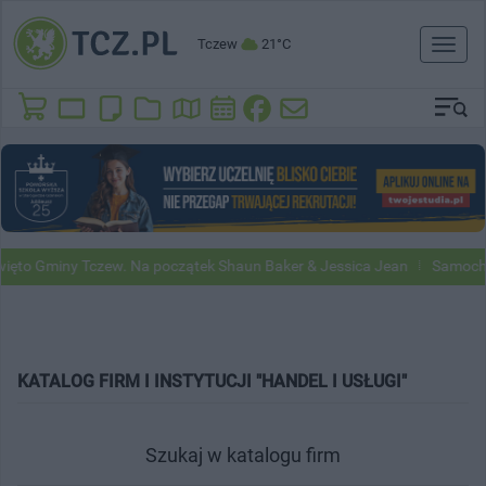
Tczew
21°C
Toggl
naviga
to Gminy Tczew. Na początek Shaun Baker & Jessica Jean
Samochody 
KATALOG FIRM I INSTYTUCJI "HANDEL I USŁUGI"
Szukaj w katalogu firm