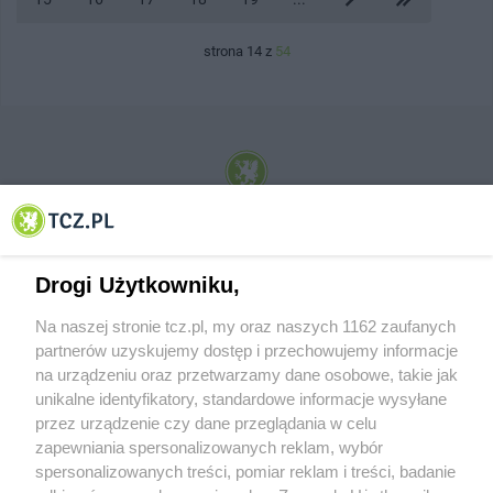
strona 14 z
54
© 2001-2026 Tczew - TCZ.PL Sp. z o.o. Internetowy Serwis Informacyjny Miasta
Tczewa
Drogi Użytkowniku,
Na naszej stronie tcz.pl, my oraz naszych 1162 zaufanych
partnerów uzyskujemy dostęp i przechowujemy informacje
na urządzeniu oraz przetwarzamy dane osobowe, takie jak
unikalne identyfikatory, standardowe informacje wysyłane
przez urządzenie czy dane przeglądania w celu
zapewniania spersonalizowanych reklam, wybór
O FIRMIE
POLITYKA PRYWATNOŚCI
HOSTING
spersonalizowanych treści, pomiar reklam i treści, badanie
REKLAMA
WSPÓŁPRACA
RSS
FACEBOOK
KONTAKT