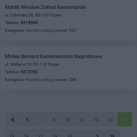
Mahlik Wiesław Zakład Kamieniarski
ul. Gdańska 36, 83-110 Tczew
Telefon:
5315969
Kategoria:
Handel i usługi
, numer: 547
Mlotek Bernard Kamieniarstwo Nagrobkowe
ul. Wiślana 19, 83-110 Tczew
Telefon:
5312760
Kategoria:
Handel i usługi
, numer: 548
...
9
10
11
12
13
14
15
16
17
18
19
...