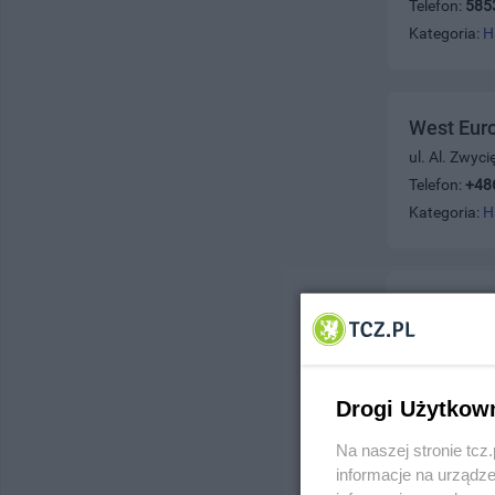
Telefon:
585
Kategoria:
H
West Euro
ul. Al. Zwyc
Telefon:
+48
Kategoria:
H
ASB Serw
ul. Bosmańs
Telefon:
512
Kategoria:
H
Drogi Użytkow
Na naszej stronie tc
informacje na urządze