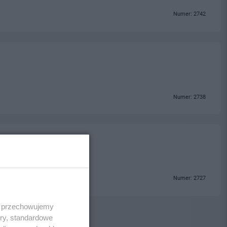
Numer: 2742
Numer: 2738
Numer: 2727
 i przechowujemy
ory, standardowe