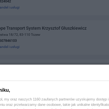
324042
andel i usługi
pe Transport System Krzysztof Głuszkiewicz
ięstwa 18/72, 83-110 Tczew
607846103
andel i usługi
is Naprawa automatycznych skrzyń biegów
ka 41, 83-110 Tczew
583834
andel i usługi
niku,
z.pl, my oraz naszych 1160 zaufanych partnerów uzyskujemy dostęp
niu oraz przetwarzamy dane osobowe, takie jak unikalne identyfikat