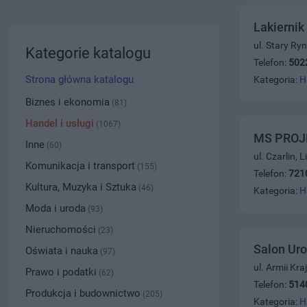
Lakierni
ul. Stary Ry
Kategorie katalogu
Telefon:
502
Strona główna katalogu
Kategoria:
H
Biznes i ekonomia
(81)
Handel i usługi
(1067)
MS PROJ
Inne
(60)
ul. Czarlin,
Komunikacja i transport
(155)
Telefon:
721
Kultura, Muzyka i Sztuka
(46)
Kategoria:
H
Moda i uroda
(93)
Nieruchomości
(23)
Salon Uro
Oświata i nauka
(97)
ul. Armii Kr
Prawo i podatki
(62)
Telefon:
514
Produkcja i budownictwo
(205)
Kategoria:
H