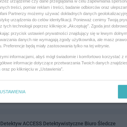
przez urządzenie czy dane przeglądania w celu zapewniania sperson
ych treści, pomiar reklam i treści, badanie odbiorców oraz ulepszan
fani Partnerzy możemy używać dokładnych danych geolokalizacyjn
tykę urządzenia do celów identyfikacji. Ponieważ cenimy Twoją pry
z tych technologii poprzez kliknięcie „Akceptuję”. Zgoda jest dobro
rawa.pl - growshop
ikając przycisk ustawień prywatności znajdujący się w lewym dolny
ass 2, 83-110 Tczew
etwarzania danych nie wymagają zgody użytkownika, ale masz prawo 
. Preferencje będą miały zastosowania tylko na tej witrynie.
118061
andel i usługi
szymi informacjami, abyś mógł świadomie i komfortowo korzystać z
gółowe informacje dotyczące przetwarzania Twoich danych znajdzi
s
oraz po kliknięciu w „Ustawienia”.
SZKLARSKI
8, 83-110 Tczew
USTAWIENIA
291330
andel i usługi
 Detektyw ACCESS Detektywistyczne Biuro Śledcze