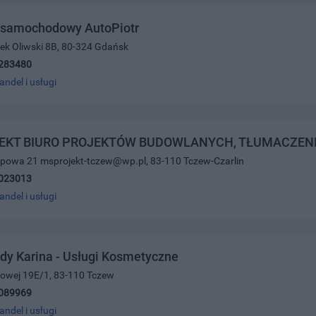
k samochodowy AutoPiotr
nek Oliwski 8B, 80-324 Gdańsk
283480
andel i usługi
EKT BIURO PROJEKTÓW BUDOWLANYCH, TŁUMACZENI
 Lipowa 21 msprojekt-tczew@wp.pl, 83-110 Tczew-Czarlin
023013
andel i usługi
dy Karina - Usługi Kosmetyczne
ajowej 19E/1, 83-110 Tczew
089969
andel i usługi