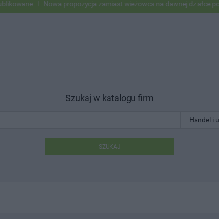
ne
Nowa propozycja zamiast wieżowca na dawnej działce po USC
Szukaj w katalogu firm
SZUKAJ