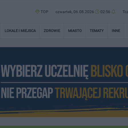
TOP
czwartek, 06.08.2026
02:56
Tc
LOKALE I MIEJSCA
ZDROWIE
MIASTO
TEMATY
INNE