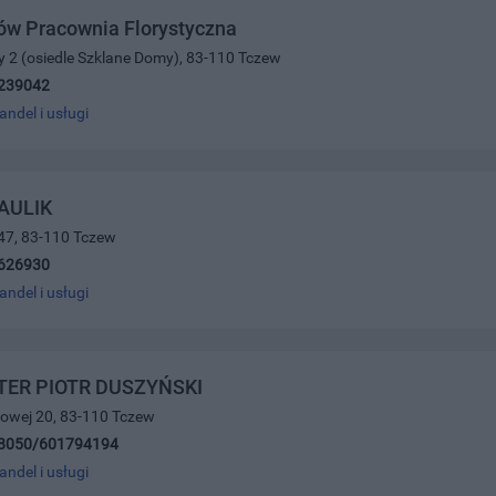
ów Pracownia Florystyczna
ty 2 (osiedle Szklane Domy), 83-110 Tczew
239042
andel i usługi
AULIK
47, 83-110 Tczew
626930
andel i usługi
TER PIOTR DUSZYŃSKI
ajowej 20, 83-110 Tczew
8050/601794194
andel i usługi