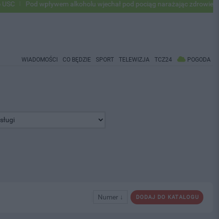
Pod wpływem alkoholu wjechał pod pociąg narażając zdrowie i życie ok
WIADOMOŚCI
CO BĘDZIE
SPORT
TELEWIZJA
TCZ24
POGODA
Numer ↓
DODAJ DO KATALOGU