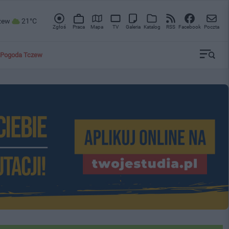
zew
21°C
Zgłoś
Praca
Mapa
TV
Galeria
Katalog
RSS
Facebook
Poczta
Pogoda Tczew