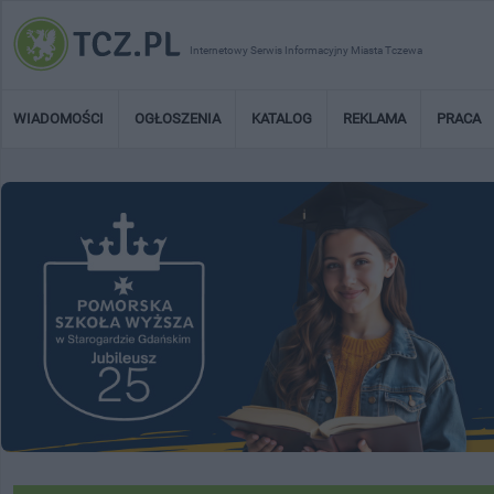
Internetowy Serwis Informacyjny Miasta Tczewa
WIADOMOŚCI
OGŁOSZENIA
KATALOG
REKLAMA
PRACA