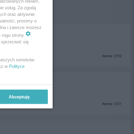
alizowanych reklam,
ie usług. Za zgodą
ych oraz aktywnie
watność, prosimy o
wolna i zawsze możesz
m rogu strony
.
sprzeciwić się
Numer: 2722
 naszych serwisów
esz w
Polityce
Akceptuję
Numer: 2721