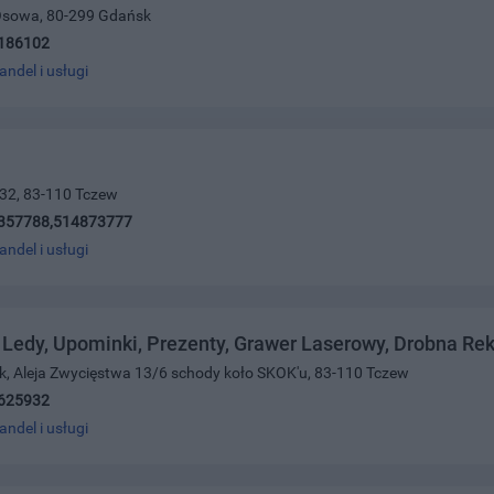
Osowa, 80-299 Gdańsk
186102
andel i usługi
 32, 83-110 Tczew
357788,514873777
andel i usługi
Ledy, Upominki, Prezenty, Grawer Laserowy, Drobna Re
sak, Aleja Zwycięstwa 13/6 schody koło SKOK'u, 83-110 Tczew
625932
andel i usługi