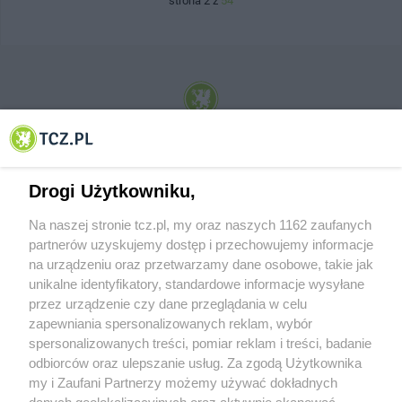
strona 2 z
54
© 2001-2026 Tczew - TCZ.PL Sp. z o.o. Internetowy Serwis Informacyjny Miasta
Tczewa
Drogi Użytkowniku,
Na naszej stronie tcz.pl, my oraz naszych 1162 zaufanych
partnerów uzyskujemy dostęp i przechowujemy informacje
na urządzeniu oraz przetwarzamy dane osobowe, takie jak
unikalne identyfikatory, standardowe informacje wysyłane
przez urządzenie czy dane przeglądania w celu
zapewniania spersonalizowanych reklam, wybór
O FIRMIE
POLITYKA PRYWATNOŚCI
HOSTING
spersonalizowanych treści, pomiar reklam i treści, badanie
REKLAMA
WSPÓŁPRACA
RSS
FACEBOOK
KONTAKT
odbiorców oraz ulepszanie usług. Za zgodą Użytkownika
my i Zaufani Partnerzy możemy używać dokładnych
Nasze serwisy