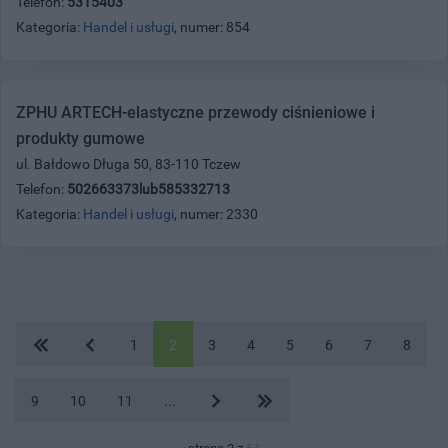
Telefon:
5315403
Kategoria:
Handel i usługi
, numer: 854
ZPHU ARTECH-elastyczne przewody ciśnieniowe i
produkty gumowe
ul. Bałdowo Długa 50, 83-110 Tczew
Telefon:
502663373lub585332713
Kategoria:
Handel i usługi
, numer: 2330
1
2
3
4
5
6
7
8
9
10
11
...