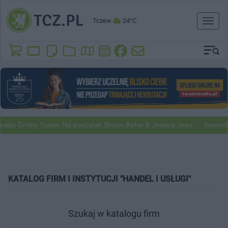
Tczew
24°C
Toggl
naviga
miny Tczew. Na początek Shaun Baker & Jessica Jean
Samochody Goog
KATALOG FIRM I INSTYTUCJI "HANDEL I USŁUGI"
Szukaj w katalogu firm