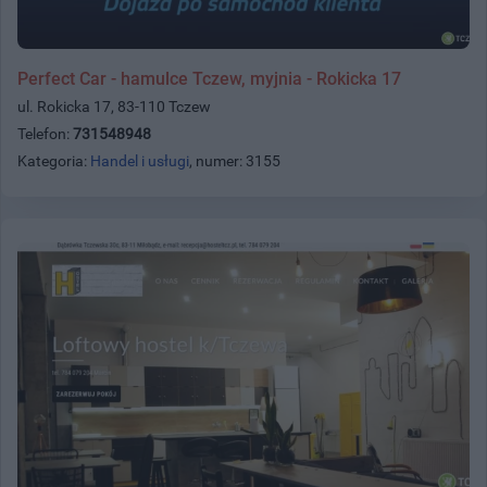
Perfect Car - hamulce Tczew, myjnia - Rokicka 17
ul. Rokicka 17, 83-110 Tczew
Telefon:
731548948
Kategoria:
Handel i usługi
, numer: 3155