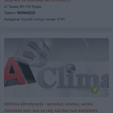
Skup Aut za Gotówkę! tel.505964223
ul. Tczew, 83-110 Tczew
Telefon:
505964223
Kategoria:
Handel i usługi
, numer: 3141
ABClima klimatyzacja - sprzedaż, montaż, serwis.
Zainstaluj sam, kup na raty, lub zleć nam kompletny