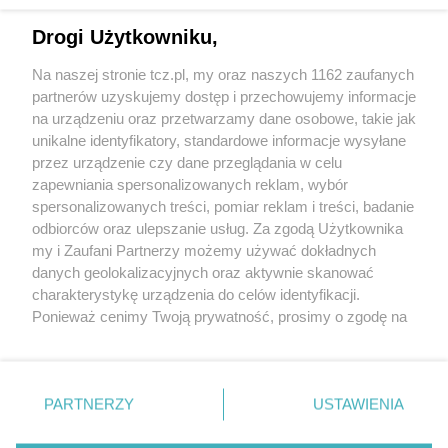
Drogi Użytkowniku,
Na naszej stronie tcz.pl, my oraz naszych 1162 zaufanych
partnerów uzyskujemy dostęp i przechowujemy informacje
na urządzeniu oraz przetwarzamy dane osobowe, takie jak
unikalne identyfikatory, standardowe informacje wysyłane
przez urządzenie czy dane przeglądania w celu
zapewniania spersonalizowanych reklam, wybór
O FIRMIE
POLITYKA PRYWATNOŚCI
HOSTING
spersonalizowanych treści, pomiar reklam i treści, badanie
REKLAMA
WSPÓŁPRACA
RSS
FACEBOOK
KONTAKT
odbiorców oraz ulepszanie usług. Za zgodą Użytkownika
my i Zaufani Partnerzy możemy używać dokładnych
Nasze serwisy
danych geolokalizacyjnych oraz aktywnie skanować
charakterystykę urządzenia do celów identyfikacji.
Aktualności
Muzyka i kultura
Ponieważ cenimy Twoją prywatność, prosimy o zgodę na
Tcz24
Archiwum wydarzeń
korzystanie z tych technologii poprzez kliknięcie
Kronika Policyjna
Telewizja Internetowa
„Akceptuję”. Zgoda jest dobrowolna i zawsze możesz ją
Kalendarz imprez
Sport
zmienić/wycofać klikając przycisk ustawień prywatności
Salony urody i masażu
Żłobki i przedszkola
PARTNERZY
USTAWIENIA
Historia miasta
Zdjęcia miasta
znajdujący się w lewym dolnym rogu strony
. Niektóre
Władze miasta
Zabytki
rodzaje przetwarzania danych nie wymagają zgody