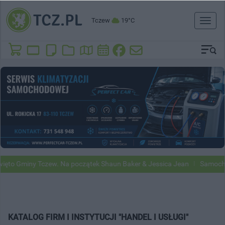
Tczew
19°C
Toggl
naviga
y Tczew. Na początek Shaun Baker & Jessica Jean
Samochody Google 
KATALOG FIRM I INSTYTUCJI "HANDEL I USŁUGI"