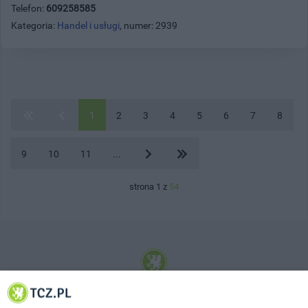
Telefon:
609258585
Kategoria:
Handel i usługi
, numer: 2939
1
2
3
4
5
6
7
8
9
10
11
...
strona 1 z
54
© 2001-2026 Tczew - TCZ.PL Sp. z o.o. Internetowy Serwis Informacyjny Miasta
Tczewa